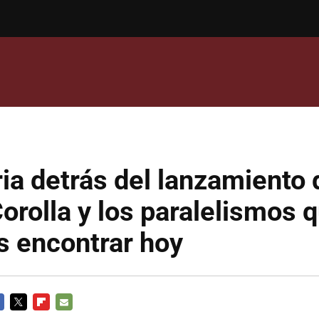
ria detrás del lanzamiento 
orolla y los paralelismos 
 encontrar hoy
CEBOOK
TWITTER
FLIPBOARD
E-