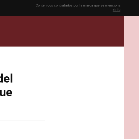
Contenidos contratados por la marca que se menciona
+info
del
que