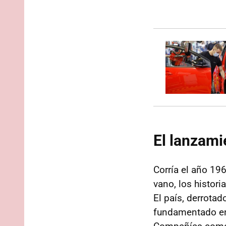
El lanzami
Corría el año 19
vano, los histor
El país, derrota
fundamentado e