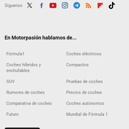
Síguenos
Twit
Fac
Yout
Inst
Tele
RSS
Flip
Tikt
ter
ebo
ube
agra
gra
boar
ok
ok
m
m
d
En Motorpasión hablamos de...
Fórmula1
Coches eléctricos
Coches híbridos y
Compactos
enchufables
SUV
Pruebas de coches
Rumores de coches
Precios de coches
Comparativa de coches
Coches autónomos
Futuro
Mundial de Fórmula 1