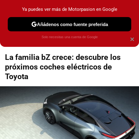
Motorpasión
Contenidos contratados por la
Ya puedes ver más de Motorpasion en Google
marca que se menciona
+info
Añádenos como fuente preferida
Espacio Toyota
Solo necesitas una cuenta de Google
×
La familia bZ crece: descubre los
próximos coches eléctricos de
Toyota