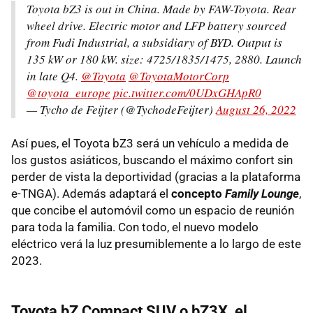
Toyota bZ3 is out in China. Made by FAW-Toyota. Rear
wheel drive. Electric motor and LFP battery sourced
from Fudi Industrial, a subsidiary of BYD. Output is
135 kW or 180 kW. size: 4725/1835/1475, 2880. Launch
in late Q4.
@Toyota
@ToyotaMotorCorp
@toyota_europe
pic.twitter.com/0UDxGHApR0
— Tycho de Feijter (@TychodeFeijter)
August 26, 2022
Así pues, el Toyota bZ3 será un vehículo a medida de
los gustos asiáticos, buscando el máximo confort sin
perder de vista la deportividad (gracias a la plataforma
e-TNGA). Además adaptará el
concepto
Family Lounge
,
que concibe el automóvil como un espacio de reunión
para toda la familia. Con todo, el nuevo modelo
eléctrico verá la luz presumiblemente a lo largo de este
2023.
Toyota bZ Compact SUV o bZ3X, el