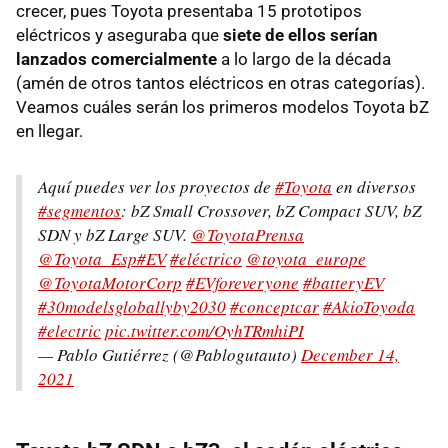
crecer, pues Toyota presentaba 15 prototipos
eléctricos y aseguraba que
siete de ellos serían
lanzados comercialmente
a lo largo de la década
(amén de otros tantos eléctricos en otras categorías).
Veamos cuáles serán los primeros modelos Toyota bZ
en llegar.
Aquí puedes ver los proyectos de
#Toyota
en diversos
#segmentos
: bZ Small Crossover, bZ Compact SUV, bZ
SDN y bZ Large SUV.
@ToyotaPrensa
@Toyota_Esp
#EV
#eléctrico
@toyota_europe
@ToyotaMotorCorp
#EVforeveryone
#batteryEV
#30modelsgloballyby2030
#conceptcar
#AkioToyoda
#electric
pic.twitter.com/OyhTRmhiPI
— Pablo Gutiérrez (@Pablogutauto)
December 14,
2021