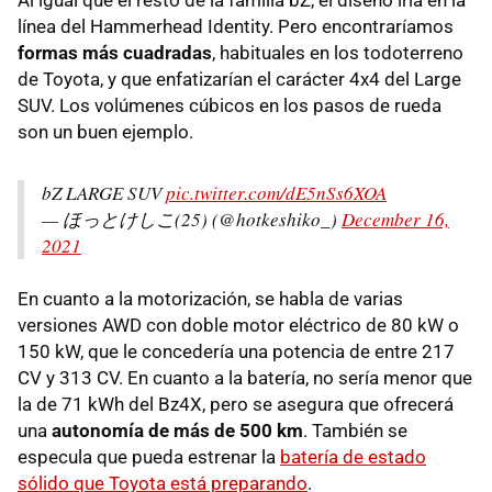
Al igual que el resto de la familia bZ, el diseño iría en la
línea del Hammerhead Identity. Pero encontraríamos
formas más cuadradas
, habituales en los todoterreno
de Toyota, y que enfatizarían el carácter 4x4 del Large
SUV. Los volúmenes cúbicos en los pasos de rueda
son un buen ejemplo.
bZ LARGE SUV
pic.twitter.com/dE5nSs6XOA
— ほっとけしこ(25) (@hotkeshiko_)
December 16,
2021
En cuanto a la motorización, se habla de varias
versiones AWD con doble motor eléctrico de 80 kW o
150 kW, que le concedería una potencia de entre 217
CV y 313 CV. En cuanto a la batería, no sería menor que
la de 71 kWh del Bz4X, pero se asegura que ofrecerá
una
autonomía de más de 500 km
. También se
especula que pueda estrenar la
batería de estado
sólido que Toyota está preparando
.