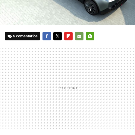
5 comentarios
FACEBOOK
TWITTER
FLIPBOARD
E-
WHATSAPP
MAIL