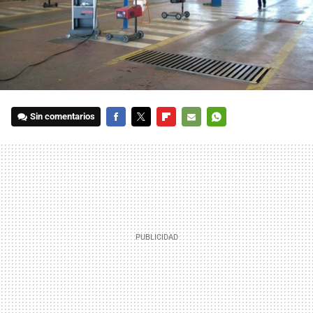
Sin comentarios
FACEBOOK
TWITTER
FLIPBOARD
E-
WHATSAPP
MAIL