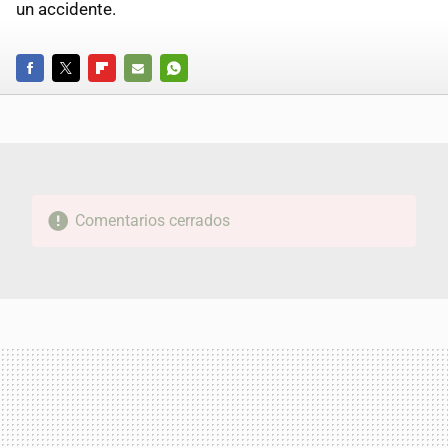
un accidente.
FACEBOOK
TWITTER
FLIPBOARD
E-
WHATSAPP
MAIL
Comentarios cerrados