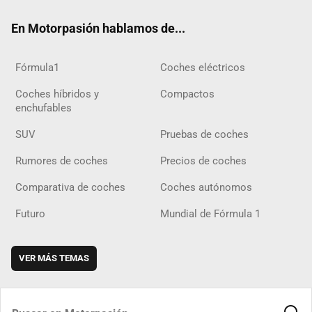
ok
m
m
d
En Motorpasión hablamos de...
Fórmula1
Coches eléctricos
Coches híbridos y
Compactos
enchufables
SUV
Pruebas de coches
Rumores de coches
Precios de coches
Comparativa de coches
Coches autónomos
Futuro
Mundial de Fórmula 1
VER MÁS TEMAS