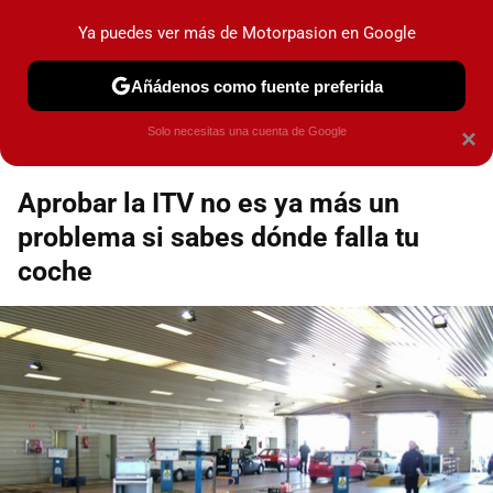
Motorpasión
Contenidos contratados por la
Ya puedes ver más de Motorpasion en Google
marca que se menciona
+info
Añádenos como fuente preferida
Espacio Toyota
Solo necesitas una cuenta de Google
×
Aprobar la ITV no es ya más un
problema si sabes dónde falla tu
coche