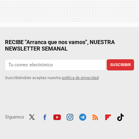
RECIBE "Arranca que nos vamos", NUESTRA
NEWSLETTER SEMANAL
SUSCRIBIR
Suscribiéndote aceptas nuestra
política de privacidad
Síguenos
Twit
Fac
Yout
Inst
Tele
RSS
Flip
Tikt
ter
ebo
ube
agra
gra
boar
ok