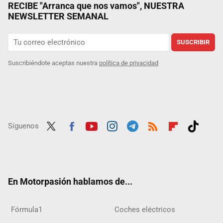
RECIBE "Arranca que nos vamos", NUESTRA
NEWSLETTER SEMANAL
SUSCRIBIR
Suscribiéndote aceptas nuestra
política de privacidad
Síguenos
Twit
Fac
Yout
Inst
Tele
RSS
Flip
Tikt
ter
ebo
ube
agra
gra
boar
ok
ok
m
m
d
En Motorpasión hablamos de...
Fórmula1
Coches eléctricos