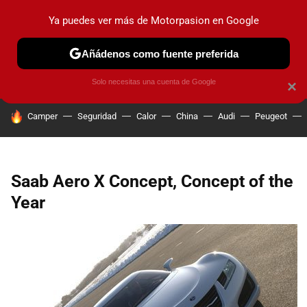
Ya puedes ver más de Motorpasion en Google
PRUEBAS
COCHES ELÉCTRICOS
OBSERVATORIO
F1
Añádenos como fuente preferida
Solo necesitas una cuenta de Google
×
HOY SE HABLA DE
Camper
Seguridad
Calor
China
Audi
Peugeot
Saab Aero X Concept, Concept of the
Year