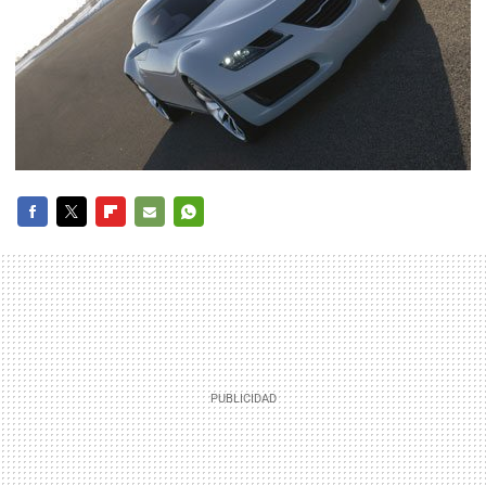
FACEBOOK
TWITTER
FLIPBOARD
E-
WHATSAPP
MAIL