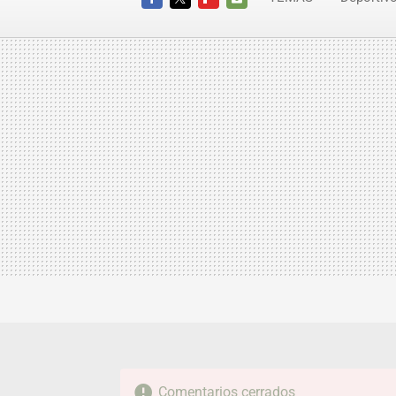
FACEBOOK
TWITTER
FLIPBOARD
E-
MAIL
Comentarios cerrados