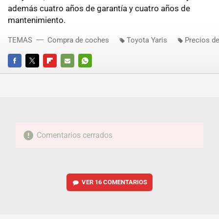
además cuatro años de garantía y cuatro años de
mantenimiento.
TEMAS
Compra de coches
Toyota Yaris
Precios d
FACEBOOK
TWITTER
FLIPBOARD
E-
WHATSAPP
MAIL
Comentarios cerrados
VER
16 COMENTARIOS