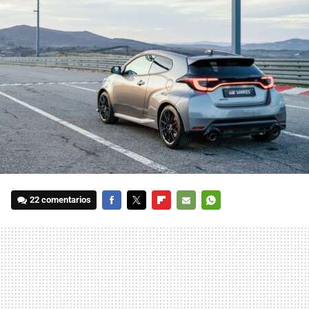
22 comentarios
FACEBOOK
TWITTER
FLIPBOARD
E-
WHATSAPP
MAIL