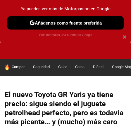
Ya puedes ver más de Motorpasion en Google
Añádenos como fuente preferida
GUÍAS DE COMPRA
OFERTAS DE COCHES
CONSEJOS
Solo necesitas una cuenta de Google
×
HOY SE HABLA DE
Camper
Seguridad
Calor
China
Diésel
Google Ma
El nuevo Toyota GR Yaris ya tiene
precio: sigue siendo el juguete
petrolhead perfecto, pero es todavía
más picante… y (mucho) más caro