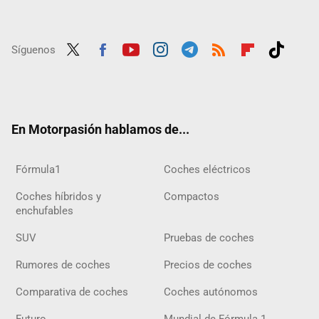
Síguenos
Twit
Fac
Yout
Inst
Tele
RSS
Flip
Tikt
ter
ebo
ube
agra
gra
boar
ok
ok
m
m
d
En Motorpasión hablamos de...
Fórmula1
Coches eléctricos
Coches híbridos y
Compactos
enchufables
SUV
Pruebas de coches
Rumores de coches
Precios de coches
Comparativa de coches
Coches autónomos
Futuro
Mundial de Fórmula 1