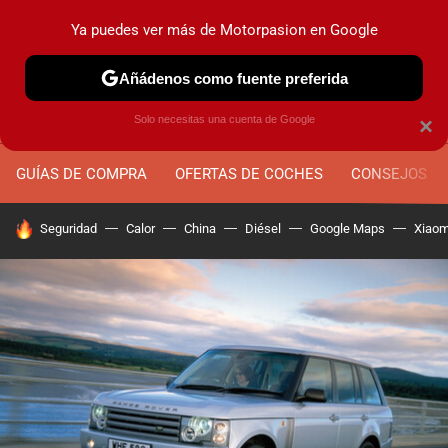
Ya puedes ver más de Motorpasion en Google
MENÚ
NUEVO
Añádenos como fuente preferida
Solo necesitas una cuenta de Google
×
GUÍAS DE COMPRA
OFERTAS DE COCHES
CONSEJOS
HOY SE HABLA DE
Seguridad
Calor
China
Diésel
Google Maps
Xiaom