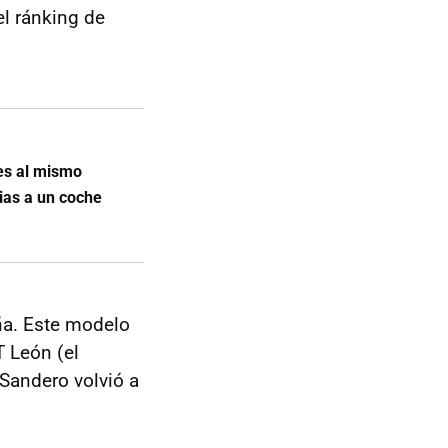
l ránking de
es al mismo
ias a un coche
ña. Este modelo
T León (el
 Sandero volvió a