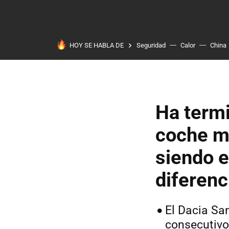
HOY SE HABLA DE
Seguridad
Calor
China
Ha termi
coche m
siendo e
diferenc
El Dacia Sa
consecutiv