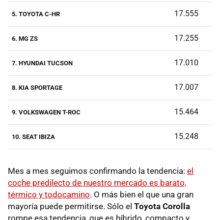
17.555
5. TOYOTA C-HR
17.255
6. MG ZS
17.010
7. HYUNDAI TUCSON
17.007
8. KIA SPORTAGE
15.464
9. VOLKSWAGEN T-ROC
15.248
10. SEAT IBIZA
Mes a mes seguimos confirmando la tendencia:
el
coche predilecto de nuestro mercado es barato,
térmico y todocamino
. O más bien el que una gran
mayoría puede permitirse. Sólo el
Toyota Corolla
rompe esa tendencia, que es híbrido, compacto y