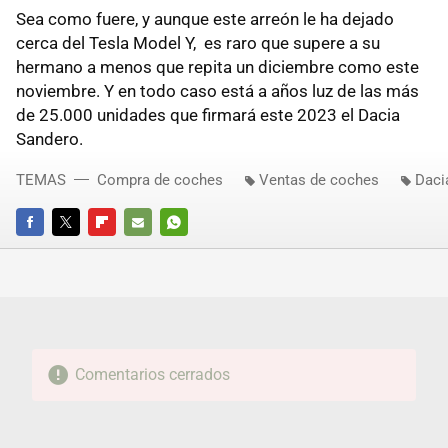
Sea como fuere, y aunque este arreón le ha dejado
cerca del Tesla Model Y, es raro que supere a su
hermano a menos que repita un diciembre como este
noviembre. Y en todo caso está a años luz de las más
de 25.000 unidades que firmará este 2023 el Dacia
Sandero.
TEMAS
Compra de coches
Ventas de coches
Daci
FACEBOOK
TWITTER
FLIPBOARD
E-
WHATSAPP
MAIL
Comentarios cerrados