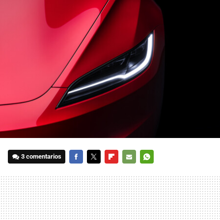
3 comentarios
FACEBOOK
TWITTER
FLIPBOARD
E-
WHATSAPP
MAIL