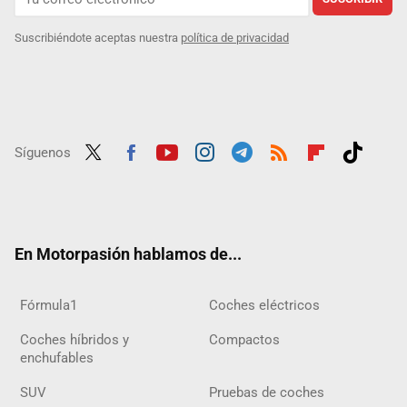
Suscribiéndote aceptas nuestra
política de privacidad
Síguenos
Twit
Fac
Yout
Inst
Tele
RSS
Flip
Tikt
ter
ebo
ube
agra
gra
boar
ok
ok
m
m
d
En Motorpasión hablamos de...
Fórmula1
Coches eléctricos
Coches híbridos y
Compactos
enchufables
SUV
Pruebas de coches