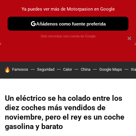
Ya puedes ver más de Motorpasion en Google
Añádenos como fuente preferida
GUÍAS DE COMPRA
OFERTAS DE COCHES
CONSEJOS
Solo necesitas una cuenta de Google
×
HOY SE HABLA DE
Famosos
Seguridad
Calor
China
Google Maps
Xi
Un eléctrico se ha colado entre los
diez coches más vendidos de
noviembre, pero el rey es un coche
gasolina y barato