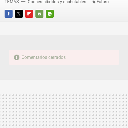
TEMAS
Coches híbridos y enchufables
Futuro
FACEBOOK
TWITTER
FLIPBOARD
E-
WHATSAPP
MAIL
Comentarios cerrados