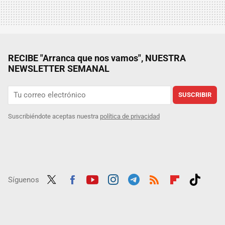
RECIBE "Arranca que nos vamos", NUESTRA
NEWSLETTER SEMANAL
SUSCRIBIR
Suscribiéndote aceptas nuestra
política de privacidad
Síguenos
Twit
Fac
Yout
Inst
Tele
RSS
Flip
Tikt
ter
ebo
ube
agra
gra
boar
ok