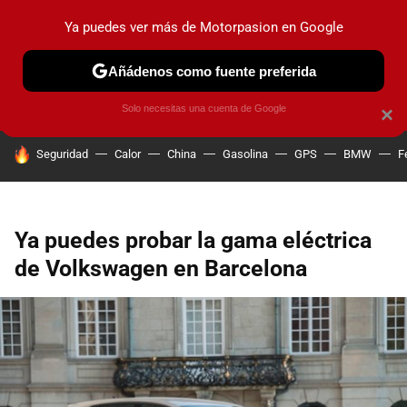
Ya puedes ver más de Motorpasion en Google
PRUEBAS
COCHES ELÉCTRICOS
OBSERVATORIO
F1
Añádenos como fuente preferida
Solo necesitas una cuenta de Google
×
HOY SE HABLA DE
Seguridad
Calor
China
Gasolina
GPS
BMW
F
Ya puedes probar la gama eléctrica
de Volkswagen en Barcelona