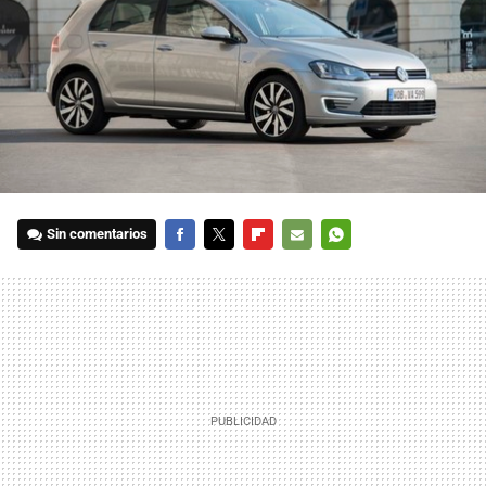
Sin comentarios
FACEBOOK
TWITTER
FLIPBOARD
E-
WHATSAPP
MAIL