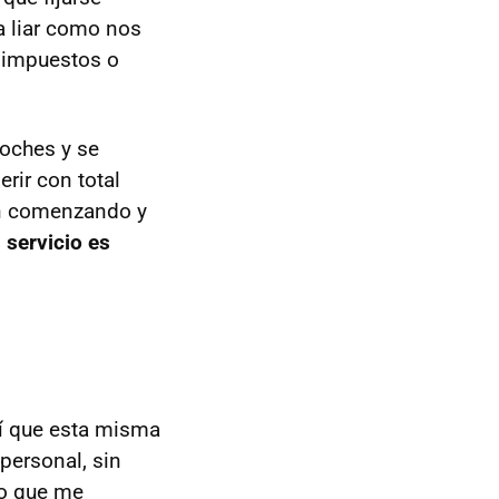
a liar como nos
, impuestos o
coches y se
rir con total
tán comenzando y
 servicio es
í que esta misma
personal, sin
lo que me