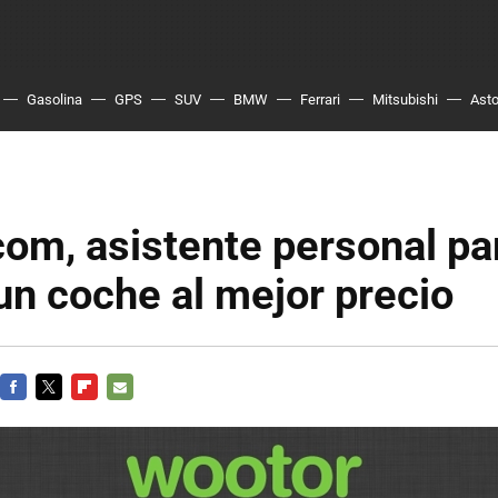
Gasolina
GPS
SUV
BMW
Ferrari
Mitsubishi
Asto
om, asistente personal pa
 un coche al mejor precio
FACEBOOK
TWITTER
FLIPBOARD
E-
MAIL