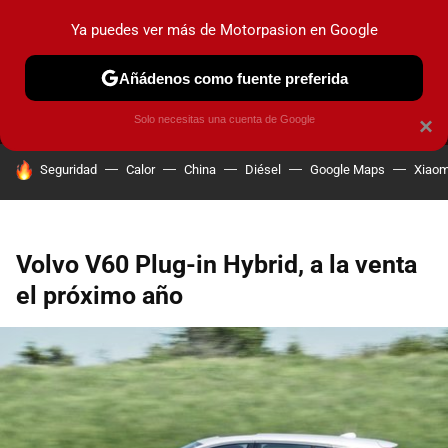
Ya puedes ver más de Motorpasion en Google
MENÚ
NUEVO
Añádenos como fuente preferida
PRUEBAS
COCHES ELÉCTRICOS
OBSERVATORIO
F1
Solo necesitas una cuenta de Google
×
HOY SE HABLA DE
Seguridad
Calor
China
Diésel
Google Maps
Xiaom
Volvo V60 Plug-in Hybrid, a la venta
el próximo año