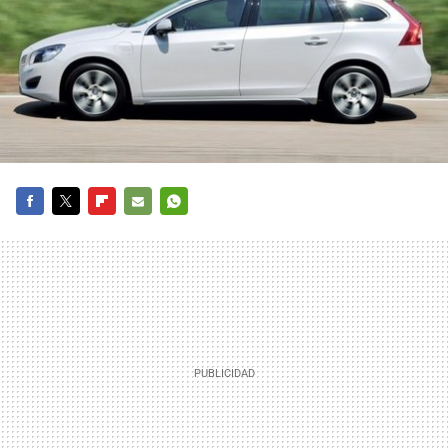
FACEBOOK
TWITTER
FLIPBOARD
E-
WHATSAPP
MAIL