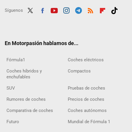
Síguenos
Twit
Fac
Yout
Inst
Tele
RSS
Flip
Tikt
ter
ebo
ube
agra
gra
boar
ok
ok
m
m
d
En Motorpasión hablamos de...
Fórmula1
Coches eléctricos
Coches híbridos y
Compactos
enchufables
SUV
Pruebas de coches
Rumores de coches
Precios de coches
Comparativa de coches
Coches autónomos
Futuro
Mundial de Fórmula 1