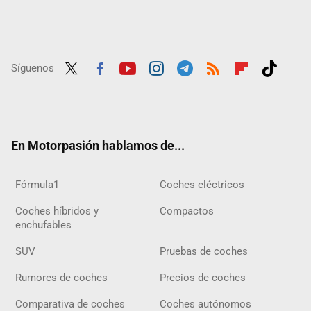
Síguenos
Twit
Fac
Yout
Inst
Tele
RSS
Flip
Tikt
ter
ebo
ube
agra
gra
boar
ok
ok
m
m
d
En Motorpasión hablamos de...
Fórmula1
Coches eléctricos
Coches híbridos y
Compactos
enchufables
SUV
Pruebas de coches
Rumores de coches
Precios de coches
Comparativa de coches
Coches autónomos