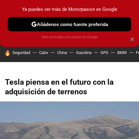
Ya puedes ver más de Motorpasion en Google
PRUEBAS
COCHES ELÉCTRICOS
OBSERVATORIO
F1
Añádenos como fuente preferida
Solo necesitas una cuenta de Google
×
HOY SE HABLA DE
Seguridad
Calor
China
Gasolina
GPS
BMW
F
Tesla piensa en el futuro con la
adquisición de terrenos