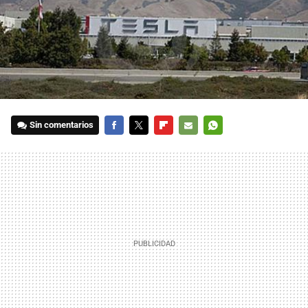
Sin comentarios
FACEBOOK
TWITTER
FLIPBOARD
E-
WHATSAPP
MAIL