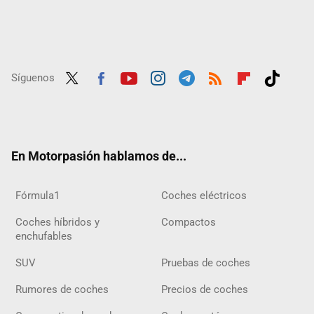
Síguenos
Twit
Fac
Yout
Inst
Tele
RSS
Flip
Tikt
ter
ebo
ube
agra
gra
boar
ok
ok
m
m
d
En Motorpasión hablamos de...
Fórmula1
Coches eléctricos
Coches híbridos y
Compactos
enchufables
SUV
Pruebas de coches
Rumores de coches
Precios de coches