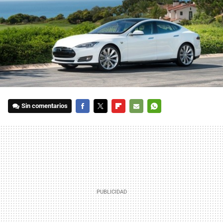
Sin comentarios
FACEBOOK
TWITTER
FLIPBOARD
E-
WHATSAPP
MAIL