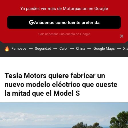
Ya puedes ver más de Motorpasion en Google
PRUEBAS
COCHES ELÉCTRICOS
OBSERVATORIO
F1
Añádenos como fuente preferida
Solo necesitas una cuenta de Google
×
HOY SE HABLA DE
Famosos
Seguridad
Calor
China
Google Maps
Xi
Tesla Motors quiere fabricar un
nuevo modelo eléctrico que cueste
la mitad que el Model S