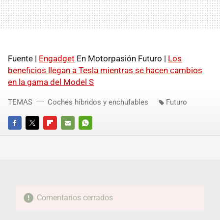
Fuente |
Engadget
En Motorpasión Futuro |
Los
beneficios llegan a Tesla mientras se hacen cambios
en la gama del Model S
TEMAS
Coches híbridos y enchufables
Futuro
FACEBOOK
TWITTER
FLIPBOARD
E-
WHATSAPP
MAIL
Comentarios cerrados