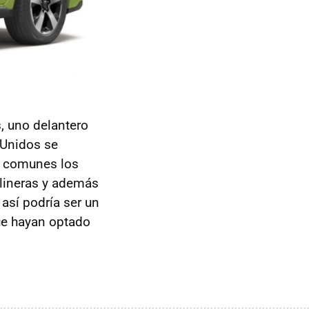
s, uno delantero
 Unidos se
s comunes los
olineras y además
 así podría ser un
ue hayan optado