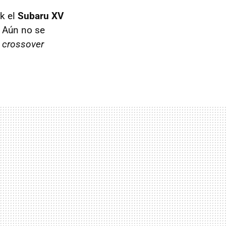
rk el
Subaru XV
. Aún no se
l
crossover