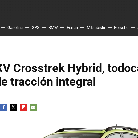
Gasolina
GPS
BMW
Ferrari
Mitsubishi
Porsche
XV Crosstrek Hybrid, todo
de tracción integral
FACEBOOK
TWITTER
FLIPBOARD
E-
MAIL