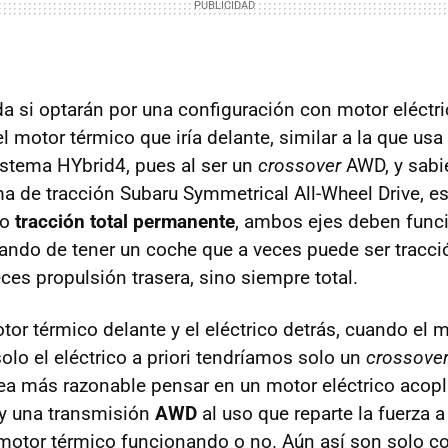
a si optarán por una configuración con motor eléctri
l motor térmico que iría delante, similar a la que us
istema HYbrid4, pues al ser un
crossover
AWD, y sabi
ema de tracción Subaru Symmetrical All-Wheel Drive, es
 o
tracción total permanente
, ambos ejes deben funci
ndo de tener un coche que a veces puede ser tracció
eces propulsión trasera, sino siempre total.
tor térmico delante y el eléctrico detrás, cuando el 
olo el eléctrico a priori tendríamos solo un
crossove
sea más razonable pensar en un motor eléctrico acop
 y una transmisión
AWD
al uso que reparte la fuerza a
 motor térmico funcionando o no. Aún así son solo co