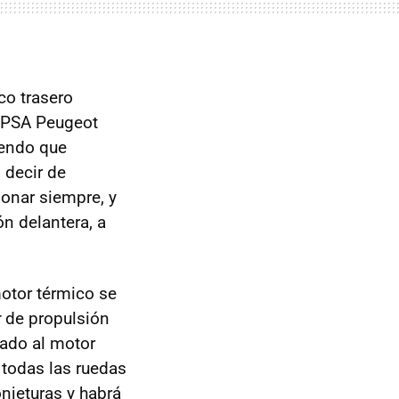
co trasero
a PSA Peugeot
endo que
 decir de
onar siempre, y
n delantera, a
motor térmico se
r
de propulsión
lado al motor
 todas las ruedas
njeturas y habrá