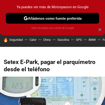
Ya puedes ver más de Motorpasion en Google
PRUEBAS
COCHES ELÉCTRICOS
OBSERVATORIO
F1
Añádenos como fuente preferida
Solo necesitas una cuenta de Google
×
HOY SE HABLA DE
Seguridad
Calor
China
Gasolina
GPS
BMW
F
Setex E-Park, pagar el parquímetro
desde el teléfono