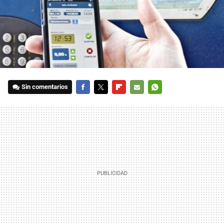
Sin comentarios
FACEBOOK
TWITTER
FLIPBOARD
E-
WHATSAPP
MAIL