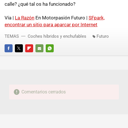
calle? ¿qué tal os ha funcionado?
Vía |
La Razón
En Motorpasión Futuro |
SFpark,
encontrar un sitio para aparcar por Internet
TEMAS
Coches híbridos y enchufables
Futuro
FACEBOOK
TWITTER
FLIPBOARD
E-
WHATSAPP
MAIL
Comentarios cerrados