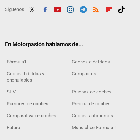
Síguenos
Twit
Fac
Yout
Inst
Tele
RSS
Flip
Tikt
ter
ebo
ube
agra
gra
boar
ok
ok
m
m
d
En Motorpasión hablamos de...
Fórmula1
Coches eléctricos
Coches híbridos y
Compactos
enchufables
SUV
Pruebas de coches
Rumores de coches
Precios de coches
Comparativa de coches
Coches autónomos
Futuro
Mundial de Fórmula 1