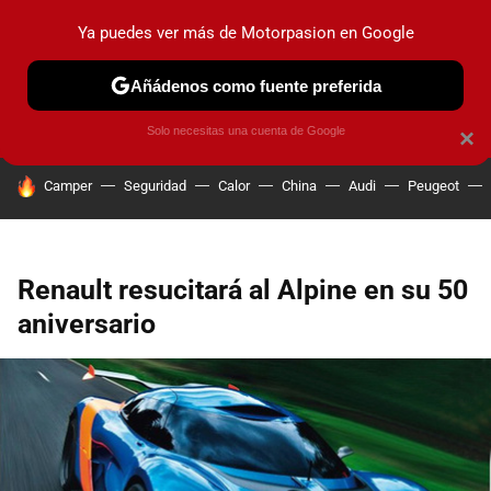
Ya puedes ver más de Motorpasion en Google
PRUEBAS
COCHES ELÉCTRICOS
OBSERVATORIO
F1
Añádenos como fuente preferida
Solo necesitas una cuenta de Google
×
HOY SE HABLA DE
Camper
Seguridad
Calor
China
Audi
Peugeot
Renault resucitará al Alpine en su 50
aniversario