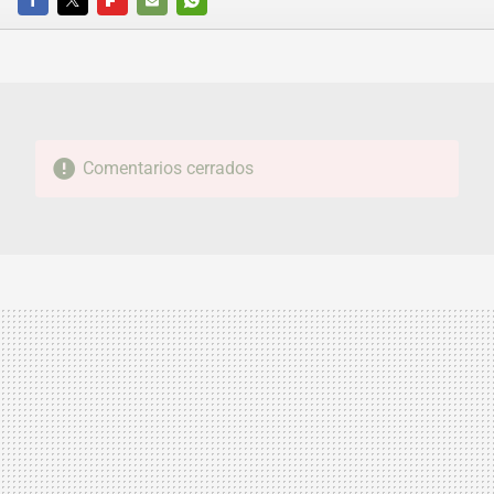
FACEBOOK
TWITTER
FLIPBOARD
E-
WHATSAPP
MAIL
Comentarios cerrados