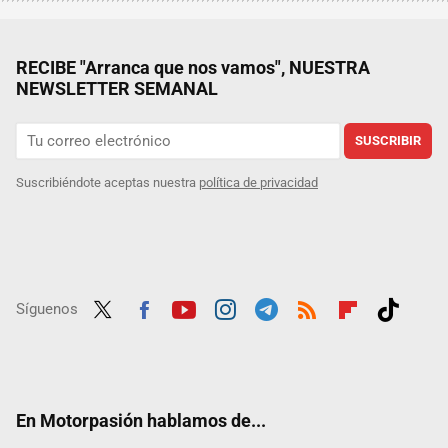
RECIBE "Arranca que nos vamos", NUESTRA
NEWSLETTER SEMANAL
SUSCRIBIR
Suscribiéndote aceptas nuestra
política de privacidad
Síguenos
Twit
Fac
Yout
Inst
Tele
RSS
Flip
Tikt
ter
ebo
ube
agra
gra
boar
ok
ok
m
m
d
En Motorpasión hablamos de...