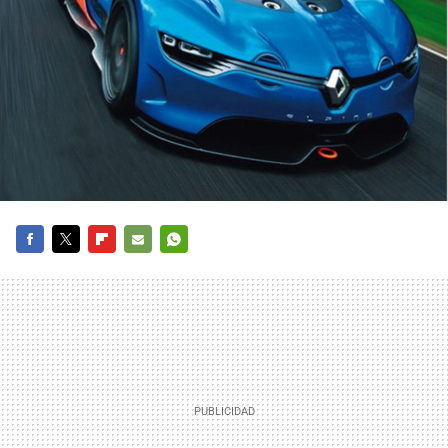
FACEBOOK
TWITTER
FLIPBOARD
E-
WHATSAPP
MAIL