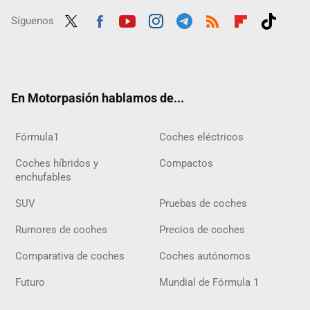
Síguenos
Twit
Fac
Yout
Inst
Tele
RSS
Flip
Tikt
ter
ebo
ube
agra
gra
boar
ok
ok
m
m
d
En Motorpasión hablamos de...
Fórmula1
Coches eléctricos
Coches híbridos y
Compactos
enchufables
SUV
Pruebas de coches
Rumores de coches
Precios de coches
Comparativa de coches
Coches autónomos
Futuro
Mundial de Fórmula 1