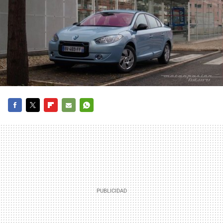
FACEBOOK
TWITTER
FLIPBOARD
E-
WHATSAPP
MAIL