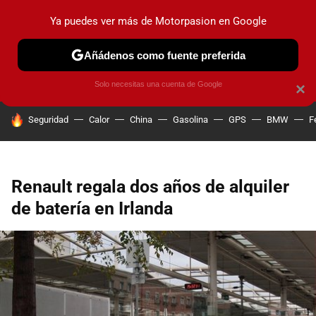
Ya puedes ver más de Motorpasion en Google
PRUEBAS
COCHES ELÉCTRICOS
OBSERVATORIO
F1
Añádenos como fuente preferida
Solo necesitas una cuenta de Google
×
HOY SE HABLA DE
Seguridad
Calor
China
Gasolina
GPS
BMW
F
Renault regala dos años de alquiler
de batería en Irlanda