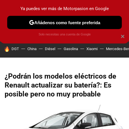
Ya puedes ver más de Motorpasion en Google
PRUEBAS
COCHES ELÉCTRICOS
OBSERVATORIO
F1
Añádenos como fuente preferida
Solo necesitas una cuenta de Google
×
HOY SE HABLA DE
DGT
China
Diésel
Gasolina
Xiaomi
Mercedes-Be
¿Podrán los modelos eléctricos de
Renault actualizar su batería?: Es
posible pero no muy probable