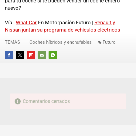
para tu coche si te pueden vender un coche entero
nuevo?
Vía |
What Car
En Motorpasión Futuro |
Renault y
Nissan juntan su programa de vehículos eléctricos
TEMAS
Coches híbridos y enchufables
Futuro
FACEBOOK
TWITTER
FLIPBOARD
E-
WHATSAPP
MAIL
Comentarios cerrados