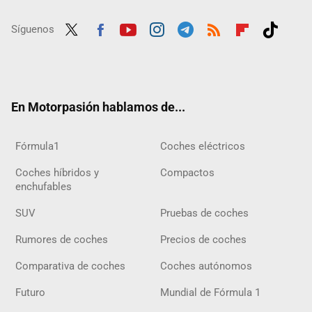
Síguenos
Twit
Fac
Yout
Inst
Tele
RSS
Flip
Tikt
ter
ebo
ube
agra
gra
boar
ok
ok
m
m
d
En Motorpasión hablamos de...
Fórmula1
Coches eléctricos
Coches híbridos y
Compactos
enchufables
SUV
Pruebas de coches
Rumores de coches
Precios de coches
Comparativa de coches
Coches autónomos
Futuro
Mundial de Fórmula 1