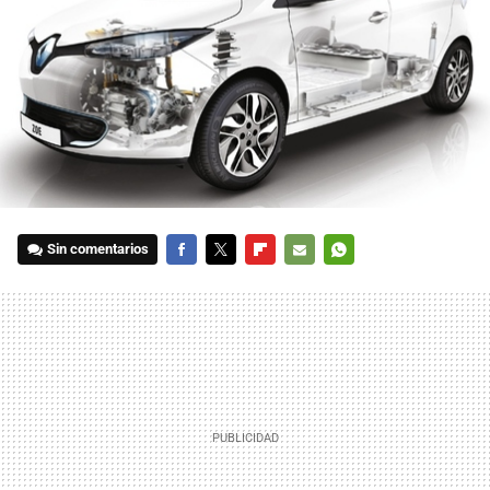
Sin comentarios
FACEBOOK
TWITTER
FLIPBOARD
E-
WHATSAPP
MAIL