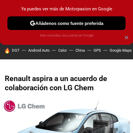
Ya puedes ver más de Motorpasion en Google
PRUEBAS
COCHES ELÉCTRICOS
OBSERVATORIO
F1
Añádenos como fuente preferida
Solo necesitas una cuenta de Google
×
HOY SE HABLA DE
DGT
Android Auto
Calor
China
GPS
Google Maps
Renault aspira a un acuerdo de
colaboración con LG Chem