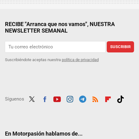
RECIBE "Arranca que nos vamos", NUESTRA
NEWSLETTER SEMANAL
SUSCRIBIR
Suscribiéndote aceptas nuestra
política de privacidad
Síguenos
Twit
Fac
Yout
Inst
Tele
RSS
Flip
Tikt
ter
ebo
ube
agra
gra
boar
ok
ok
m
m
d
En Motorpasión hablamos de...