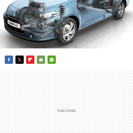
FACEBOOK
TWITTER
FLIPBOARD
E-
WHATSAPP
MAIL