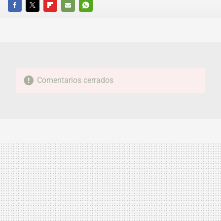
FACEBOOK
TWITTER
FLIPBOARD
E-
WHATSAPP
MAIL
Comentarios cerrados