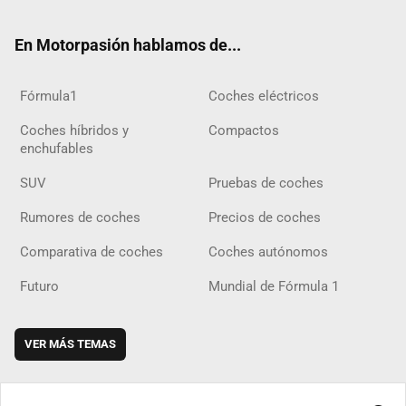
ok
m
m
d
En Motorpasión hablamos de...
Fórmula1
Coches eléctricos
Coches híbridos y
Compactos
enchufables
SUV
Pruebas de coches
Rumores de coches
Precios de coches
Comparativa de coches
Coches autónomos
Futuro
Mundial de Fórmula 1
VER MÁS TEMAS