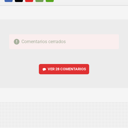
FACEBOOK
TWITTER
FLIPBOARD
E-
WHATSAPP
MAIL
Comentarios cerrados
VER
28 COMENTARIOS