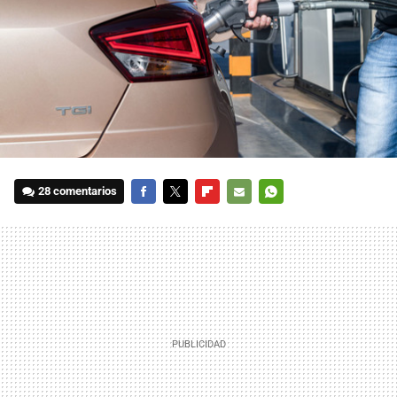
28 comentarios
FACEBOOK
TWITTER
FLIPBOARD
E-
WHATSAPP
MAIL