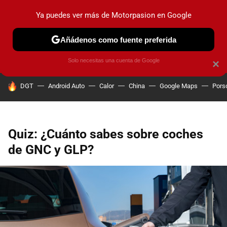
Ya puedes ver más de Motorpasion en Google
PRUEBAS
COCHES ELÉCTRICOS
OBSERVATORIO
F1
Añádenos como fuente preferida
Solo necesitas una cuenta de Google
×
HOY SE HABLA DE
DGT
Android Auto
Calor
China
Google Maps
Pors
Quiz: ¿Cuánto sabes sobre coches
de GNC y GLP?