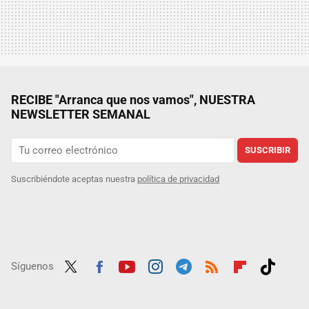
RECIBE "Arranca que nos vamos", NUESTRA
NEWSLETTER SEMANAL
SUSCRIBIR
Suscribiéndote aceptas nuestra
política de privacidad
Síguenos
Twit
Fac
Yout
Inst
Tele
RSS
Flip
Tikt
ter
ebo
ube
agra
gra
boar
ok