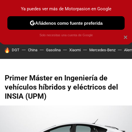
Ya puedes ver más de Motorpasion en Google
PRUEBAS
COCHES ELÉCTRICOS
OBSERVATORIO
F1
Añádenos como fuente preferida
Solo necesitas una cuenta de Google
×
HOY SE HABLA DE
DGT
China
Gasolina
Xiaomi
Mercedes-Benz
Alem
Primer Máster en Ingeniería de
vehículos híbridos y eléctricos del
INSIA (UPM)