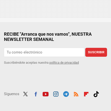
RECIBE "Arranca que nos vamos", NUESTRA
NEWSLETTER SEMANAL
SUSCRIBIR
Suscribiéndote aceptas nuestra
política de privacidad
Síguenos
Twit
Fac
Yout
Inst
Tele
RSS
Flip
Tikt
ter
ebo
ube
agra
gra
boar
ok