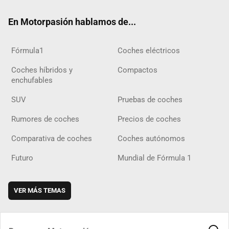
ok
m
m
d
En Motorpasión hablamos de...
Fórmula1
Coches eléctricos
Coches híbridos y
Compactos
enchufables
SUV
Pruebas de coches
Rumores de coches
Precios de coches
Comparativa de coches
Coches autónomos
Futuro
Mundial de Fórmula 1
VER MÁS TEMAS