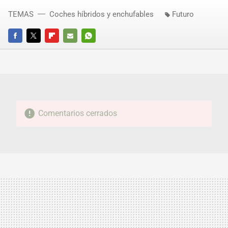
TEMAS
Coches híbridos y enchufables
Futuro
FACEBOOK
TWITTER
FLIPBOARD
E-
WHATSAPP
MAIL
Comentarios cerrados