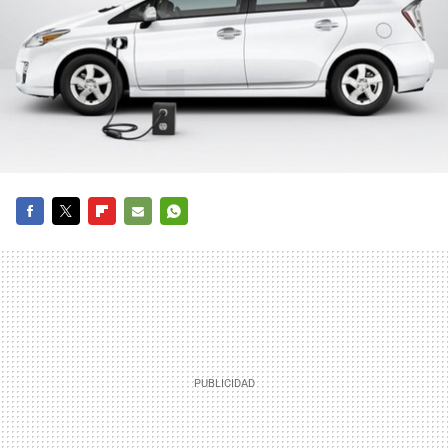
FACEBOOK
TWITTER
FLIPBOARD
E-
WHATSAPP
MAIL