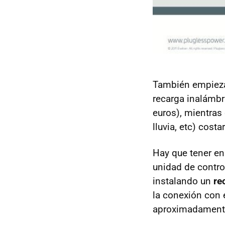
También empiezan
recarga inalámbri
euros), mientras 
lluvia, etc) cost
Hay que tener en
unidad de control
instalando un
re
la conexión con 
aproximadamente