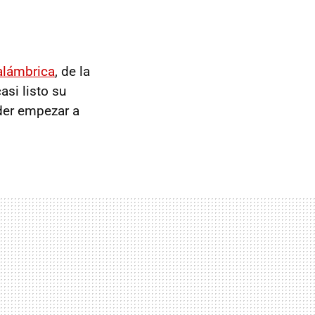
alámbrica
, de la
asi listo su
der empezar a