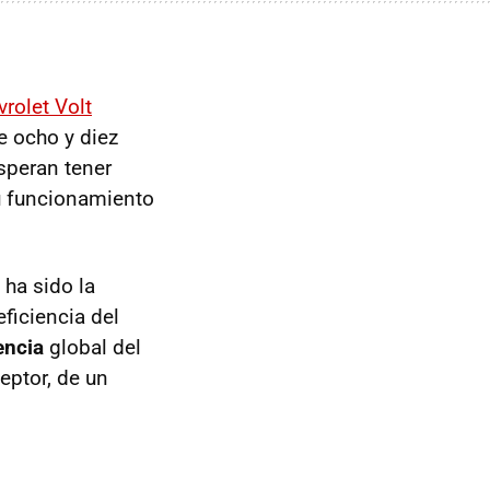
rolet Volt
e ocho y diez
speran tener
su funcionamiento
 ha sido la
eficiencia del
encia
global del
ceptor, de un