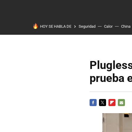
HOY SE HABLA DE
Seguridad
Calor
China
Plugless
prueba e
FACEBOOK
TWITTER
FLIPBOARD
E-
MAIL