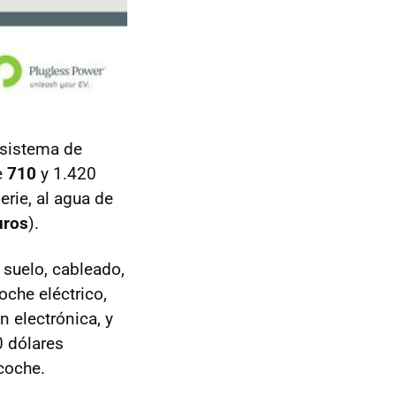
 sistema de
e
710
y 1.420
erie, al agua de
uros
).
suelo, cableado,
oche eléctrico,
n electrónica, y
0 dólares
coche.