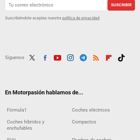
SUSCRIBIR
Suscribiéndote aceptas nuestra
política de privacidad
Síguenos
Twit
Fac
Yout
Inst
Tele
RSS
Flip
Tikt
ter
ebo
ube
agra
gra
boar
ok
ok
m
m
d
En Motorpasión hablamos de...
Fórmula1
Coches eléctricos
Coches híbridos y
Compactos
enchufables