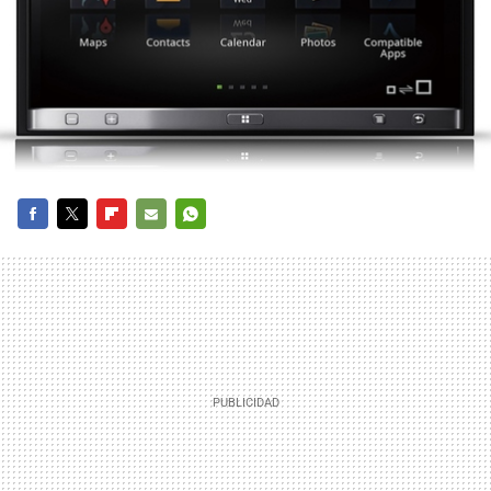
FACEBOOK
TWITTER
FLIPBOARD
E-
WHATSAPP
MAIL