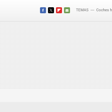
TEMAS
Coches h
FACEBOOK
TWITTER
FLIPBOARD
E-
MAIL