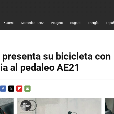
Xiaomi
Mercedes-Benz
Peugeot
Bugatti
Energía
Espa
presenta su bicicleta con
ia al pedaleo AE21
FACEBOOK
TWITTER
FLIPBOARD
E-
MAIL