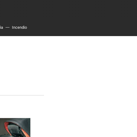
ña
Incendio