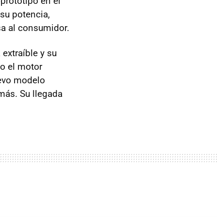
prototipo en el
su potencia,
sa al consumidor.
extraíble y su
o el motor
uevo modelo
más. Su llegada