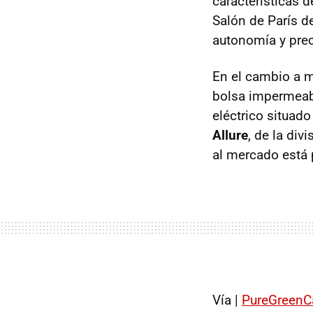
características d
Salón de París d
autonomía y prec
En el cambio a m
bolsa impermeabl
eléctrico situad
Allure
, de la div
al mercado está 
Vía |
PureGreenC