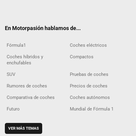
Twit
Fac
Yout
Inst
Tele
RSS
Flip
Tikt
ter
ebo
ube
agra
gra
boar
ok
ok
m
m
d
En Motorpasión hablamos de...
Fórmula1
Coches eléctricos
Coches híbridos y
Compactos
enchufables
SUV
Pruebas de coches
Rumores de coches
Precios de coches
Comparativa de coches
Coches autónomos
Futuro
Mundial de Fórmula 1
VER MÁS TEMAS