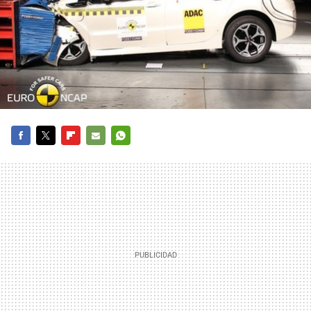
FACEBOOK
TWITTER
FLIPBOARD
E-
WHATSAPP
MAIL