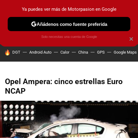
Ya puedes ver más de Motorpasion en Google
PRUEBAS
COCHES ELÉCTRICOS
OBSERVATORIO
F1
Añádenos como fuente preferida
Solo necesitas una cuenta de Google
×
HOY SE HABLA DE
DGT
Android Auto
Calor
China
GPS
Google Maps
Opel Ampera: cinco estrellas Euro
NCAP