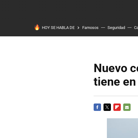
HOY SE HABLA DE
Famosos
Seguridad
Ca
Nuevo co
tiene en
FACEBOOK
TWITTER
FLIPBOARD
E-
MAIL