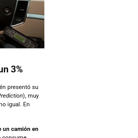
 un 3%
én presentó su
rediction
), muy
 no igual. En
e un camión en
ue consume