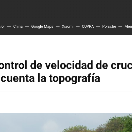
lor
China
Google Maps
Xiaomi
CUPRA
Porsche
Ale
ntrol de velocidad de cru
 cuenta la topografía