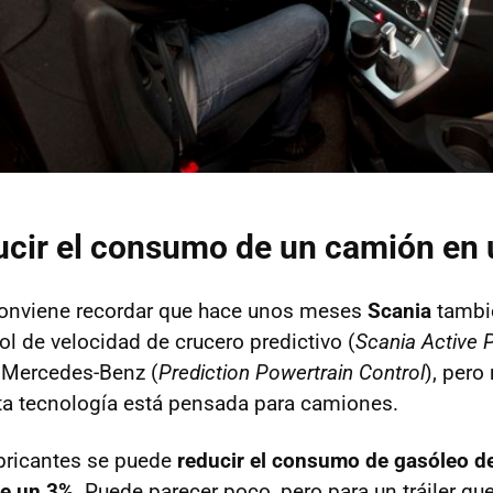
ucir el consumo de un camión en
 conviene recordar que hace unos meses
Scania
tambi
ol de velocidad de crucero predictivo (
Scania Active P
e Mercedes-Benz (
Prediction Powertrain Control
), pero
a tecnología está pensada para camiones.
ricantes se puede
reducir el consumo de gasóleo d
e un 3%
. Puede parecer poco, pero para un tráiler q