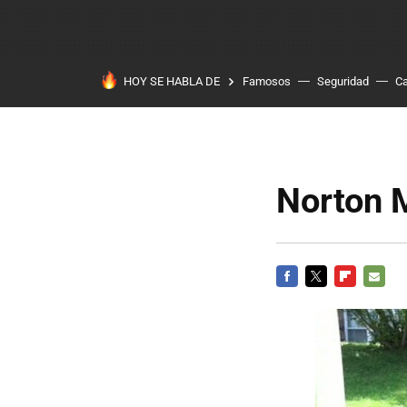
HOY SE HABLA DE
Famosos
Seguridad
Ca
Norton M
FACEBOOK
TWITTER
FLIPBOARD
E-
MAIL