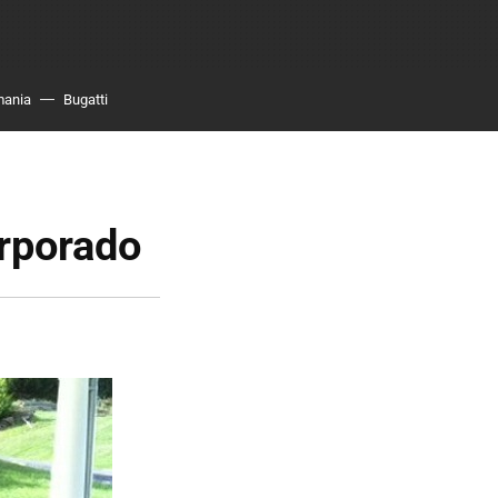
mania
Bugatti
orporado