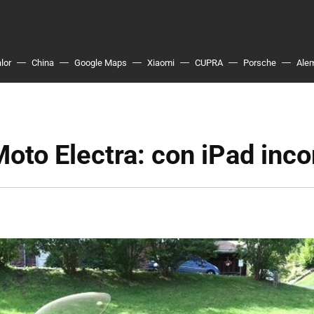
lor
China
Google Maps
Xiaomi
CUPRA
Porsche
Ale
oto Electra: con iPad inc