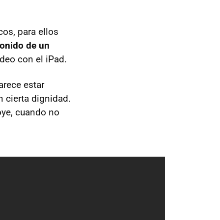
cos, para ellos
sonido de un
ídeo con el iPad.
rece estar
n cierta dignidad.
oye, cuando no