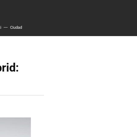
i
Ciudad
rid: