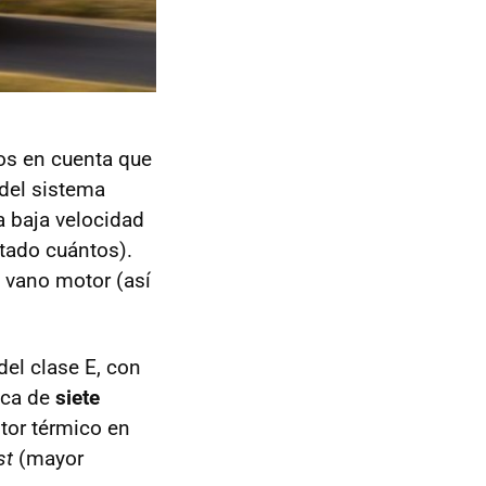
os en cuenta que
 del sistema
a baja velocidad
tado cuántos).
 vano motor (así
el clase E, con
ica de
siete
tor térmico en
st
(mayor