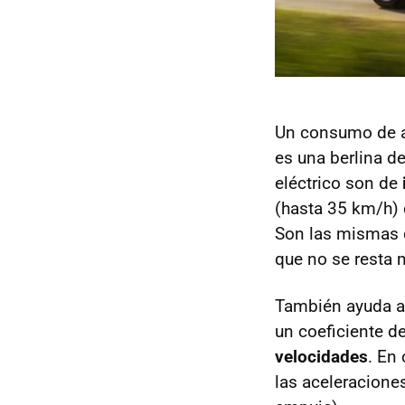
Un consumo de ap
es una berlina d
eléctrico son de
(hasta 35 km/h) 
Son las mismas q
que no se resta 
También ayuda a
un coeficiente d
velocidades
. En
las aceleracione