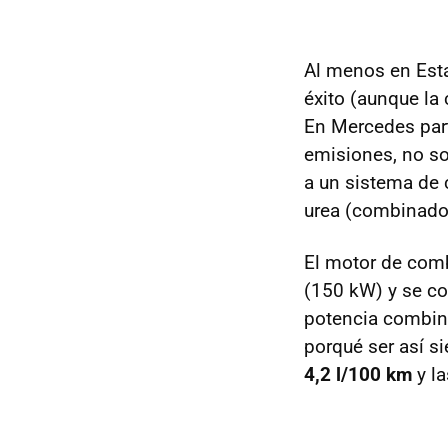
Al menos en Est
éxito (aunque la
En Mercedes par
emisiones, no so
a un sistema de c
urea (combinados
El motor de combu
(150 kW) y se c
potencia combi
porqué ser así s
4,2 l/100 km
y l