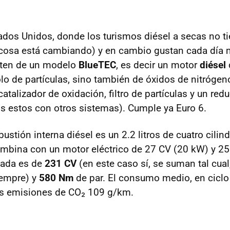
ados Unidos, donde los turismos diésel a secas no 
 cosa está cambiando) y en cambio gustan cada día m
ten de un modelo
BlueTEC
, es decir un motor
diésel
lo de partículas, sino también de óxidos de nitrógen
atalizador de oxidación, filtro de partículas y un red
 estos con otros sistemas). Cumple ya Euro 6.
stión interna diésel es un 2.2 litros de cuatro cilin
ombina con un motor eléctrico de 27 CV (20 kW) y 2
nada es de
231 CV
(en este caso sí, se suman tal cual
iempre) y
580 Nm
de par. El consumo medio, en ciclo
as emisiones de CO₂ 109 g/km.