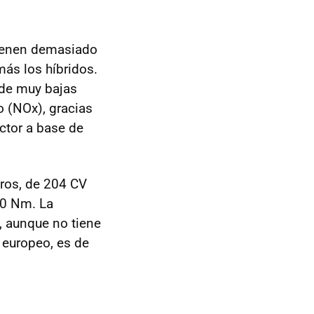
tienen demasiado
ás los híbridos.
de muy bajas
o (NOx), gracias
uctor a base de
dros, de 204 CV
50 Nm. La
, aunque no tiene
 europeo, es de