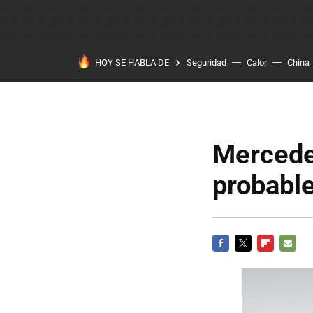
HOY SE HABLA DE
Seguridad
Calor
China
Mercede
probable
FACEBOOK
TWITTER
FLIPBOARD
E-
MAIL