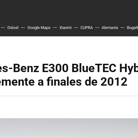
Diésel
Google Maps
Xiaomi
CUPRA
Alemania
Bugatt
s-Benz E300 BlueTEC Hyb
mente a finales de 2012