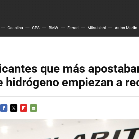
Gasolina
GPS
BMW
Ferrari
Mitsubishi
Aston Martin
icantes que más apostaban
e hidrógeno empiezan a re
FACEBOOK
TWITTER
FLIPBOARD
E-
MAIL