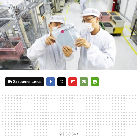
Sin comentarios
FACEBOOK
TWITTER
FLIPBOARD
E-
WHATSAPP
MAIL