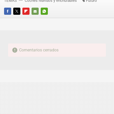
TEMAS
Coches híbridos y enchufables
Futuro
FACEBOOK
TWITTER
FLIPBOARD
E-
WHATSAPP
MAIL
Comentarios cerrados