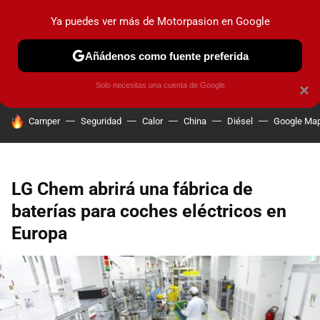
Ya puedes ver más de Motorpasion en Google
PRUEBAS
COCHES ELÉCTRICOS
OBSERVATORIO
F1
Añádenos como fuente preferida
Solo necesitas una cuenta de Google
×
HOY SE HABLA DE
Camper
Seguridad
Calor
China
Diésel
Google Ma
LG Chem abrirá una fábrica de
baterías para coches eléctricos en
Europa