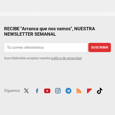
RECIBE "Arranca que nos vamos", NUESTRA
NEWSLETTER SEMANAL
SUSCRIBIR
Suscribiéndote aceptas nuestra
política de privacidad
Síguenos
Twit
Fac
Yout
Inst
Tele
RSS
Flip
Tikt
ter
ebo
ube
agra
gra
boar
ok
ok
m
m
d