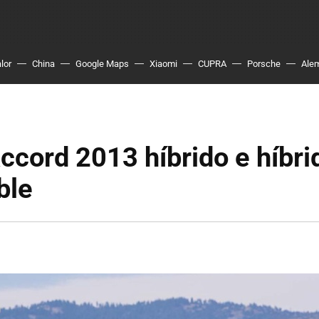
lor
China
Google Maps
Xiaomi
CUPRA
Porsche
Ale
cord 2013 híbrido e híbri
ble