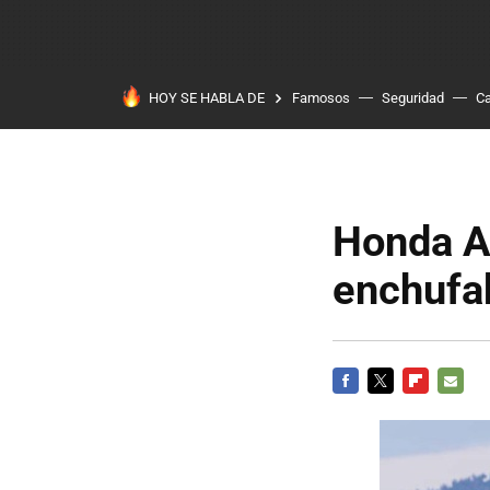
HOY SE HABLA DE
Famosos
Seguridad
Ca
Honda Ac
enchufa
FACEBOOK
TWITTER
FLIPBOARD
E-
MAIL