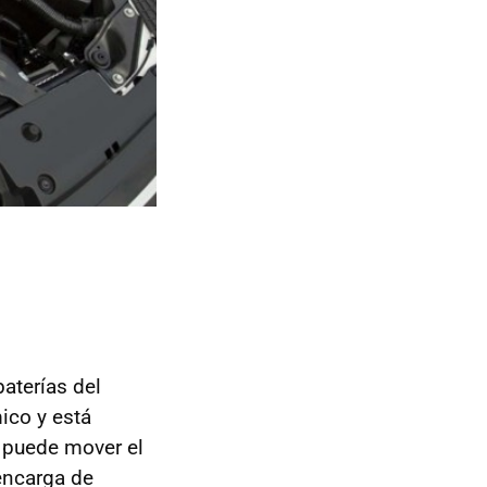
aterías del
mico y está
e puede mover el
 encarga de