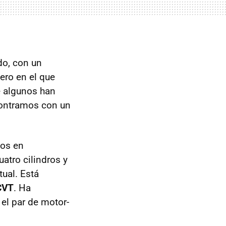
do, con un
pero en el que
ue algunos han
contramos con un
cos en
atro cilindros y
ual. Está
CVT
. Ha
el par de motor-