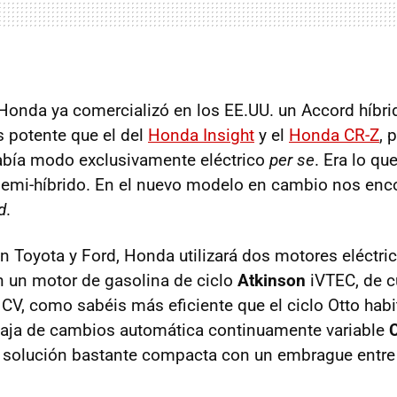
onda ya comercializó en los EE.UU. un Accord híbri
 potente que el del
Honda Insight
y el
Honda CR-Z
, 
abía modo exclusivamente eléctrico
per se
. Era lo q
 semi-híbrido. En el nuevo modelo en cambio nos en
d
.
en Toyota y Ford, Honda utilizará dos motores eléctri
 un motor de gasolina de ciclo
Atkinson
iVTEC, de cu
CV, como sabéis más eficiente que el ciclo Otto habit
caja de cambios automática continuamente variable
 solución bastante compacta con un embrague entre 