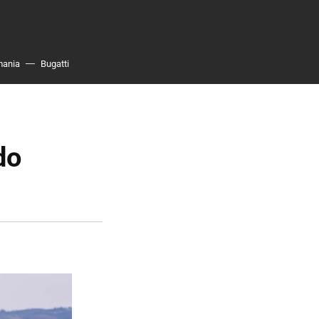
mania
Bugatti
do