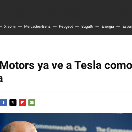
Xiaomi
Mercedes-Benz
Peugeot
Bugatti
Energía
Espa
Motors ya ve a Tesla com
a
FACEBOOK
TWITTER
FLIPBOARD
E-
MAIL