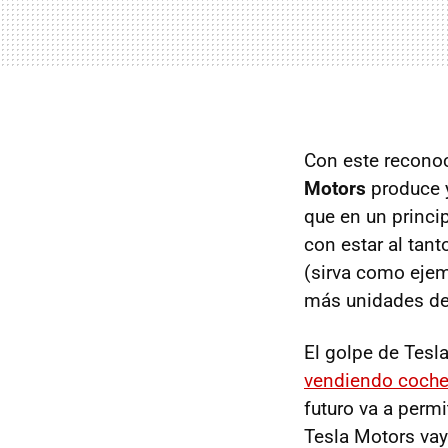
Con este reconoc
Motors
produce y
que en un princi
con estar al tant
(sirva como eje
más unidades d
El golpe de Tes
vendiendo coches
futuro va a permi
Tesla Motors vay