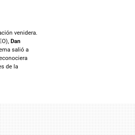
ación venidera.
EO),
Dan
tema salió a
reconociera
s de la