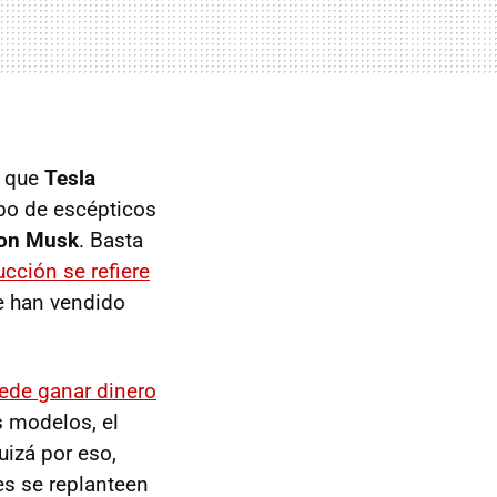
s que
Tesla
po de escépticos
lon Musk
. Basta
cción se refiere
e han vendido
ede ganar dinero
s modelos, el
uizá por eso,
es se replanteen