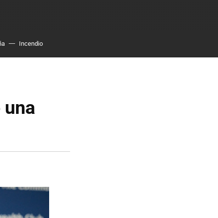
ña
Incendio
o una