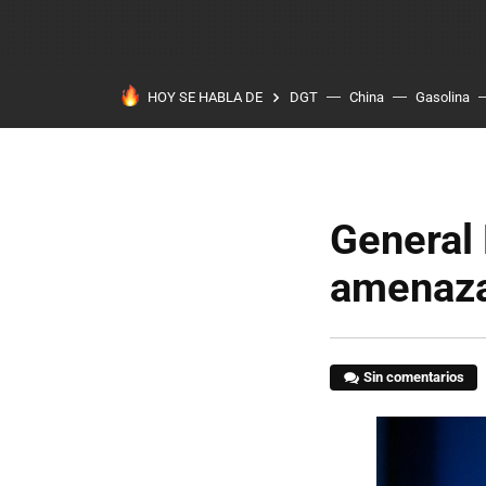
HOY SE HABLA DE
DGT
China
Gasolina
General 
amenaz
Sin comentarios