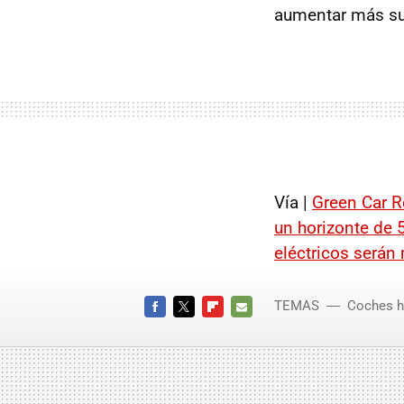
aumentar más su i
Vía |
Green Car R
un horizonte de 
eléctricos serán
TEMAS
Coches h
FACEBOOK
TWITTER
FLIPBOARD
E-
MAIL