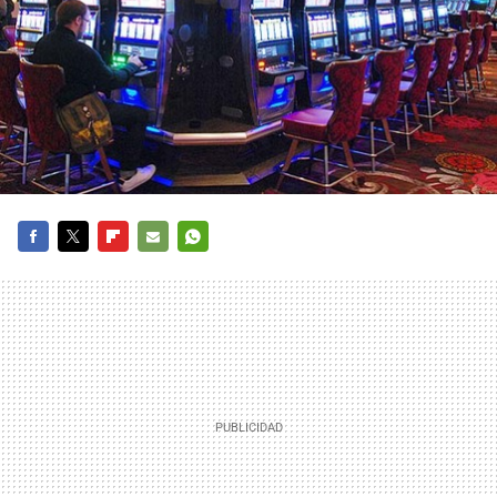
FACEBOOK
TWITTER
FLIPBOARD
E-
WHATSAPP
MAIL