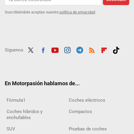
Suscribiéndote aceptas nuestra
política de privacidad
Síguenos
Twit
Fac
Yout
Inst
Tele
RSS
Flip
Tikt
ter
ebo
ube
agra
gra
boar
ok
ok
m
m
d
En Motorpasión hablamos de...
Fórmula1
Coches eléctricos
Coches híbridos y
Compactos
enchufables
SUV
Pruebas de coches