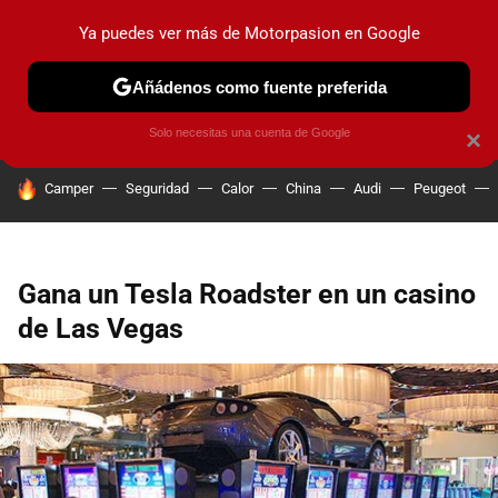
Ya puedes ver más de Motorpasion en Google
PRUEBAS
COCHES ELÉCTRICOS
OBSERVATORIO
F1
Añádenos como fuente preferida
Solo necesitas una cuenta de Google
×
HOY SE HABLA DE
Camper
Seguridad
Calor
China
Audi
Peugeot
Gana un Tesla Roadster en un casino
de Las Vegas