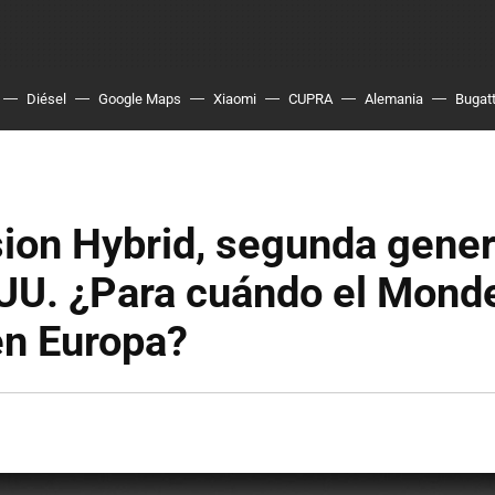
Diésel
Google Maps
Xiaomi
CUPRA
Alemania
Bugatt
ion Hybrid, segunda gene
.UU. ¿Para cuándo el Mond
en Europa?