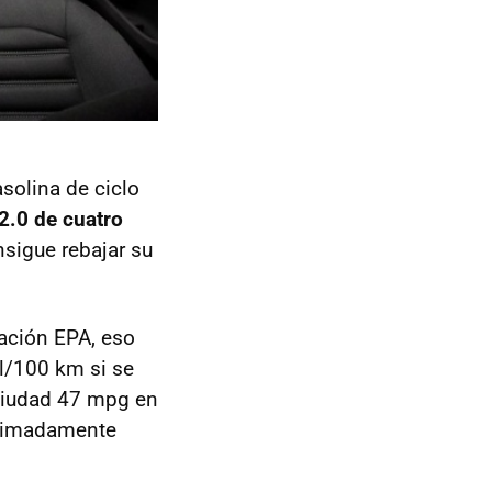
solina de ciclo
2.0 de cuatro
nsigue rebajar su
gación
EPA
, eso
l/100 km si se
 ciudad 47 mpg en
roximadamente