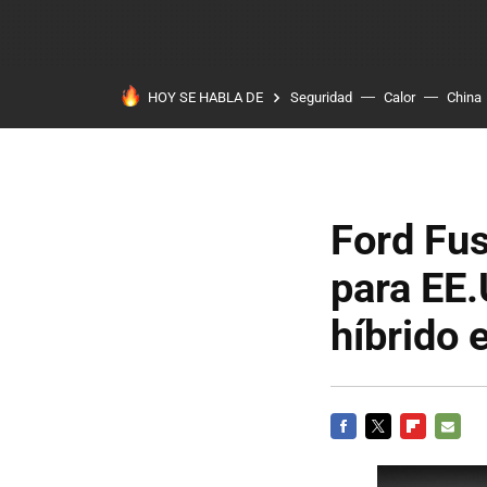
HOY SE HABLA DE
Seguridad
Calor
China
Ford Fus
para EE
híbrido 
FACEBOOK
TWITTER
FLIPBOARD
E-
MAIL