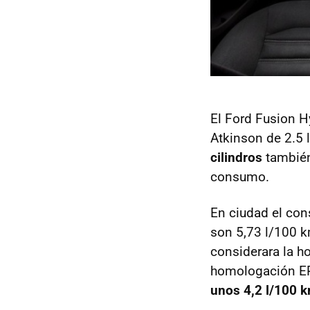
El Ford Fusion H
Atkinson de 2.5 
cilindros
también
consumo.
En ciudad el co
son 5,73 l/100 k
considerara la 
homologación
E
unos 4,2 l/100 