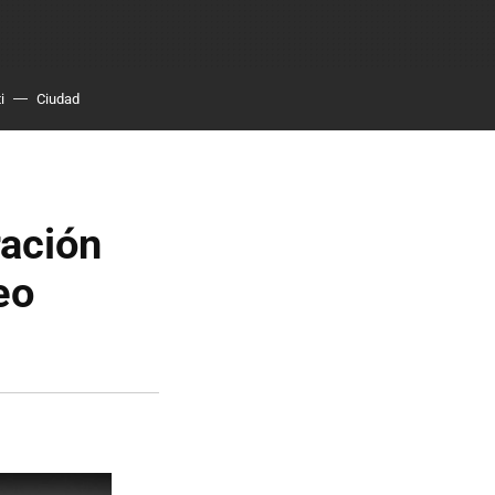
i
Ciudad
ración
eo