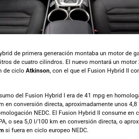
ybrid de primera generación montaba un motor de ga
litros de cuatro cilindros. El nuevo montará un motor
 de ciclo
Atkinson
, con el que el Fusion Hybrid II co
nsumo del Fusion Hybrid I era de 41 mpg en homolo
m en conversión directa, aproximadamente unos 4,8 
homologación
NEDC
. El Fusion Hybrid II consume en
PA
, o sea 5,0 l/100 km en conversión directa, o ap
km
si fuera en ciclo europeo
NEDC
.