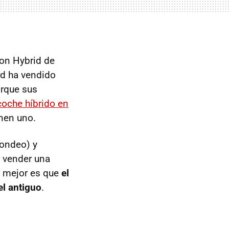
ion Hybrid de
rd ha vendido
orque sus
coche híbrido en
enen uno.
Mondeo) y
a vender una
lo mejor es que
el
l antiguo
.