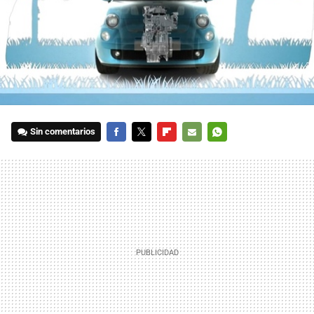
Sin comentarios
FACEBOOK
TWITTER
FLIPBOARD
E-
WHATSAPP
MAIL