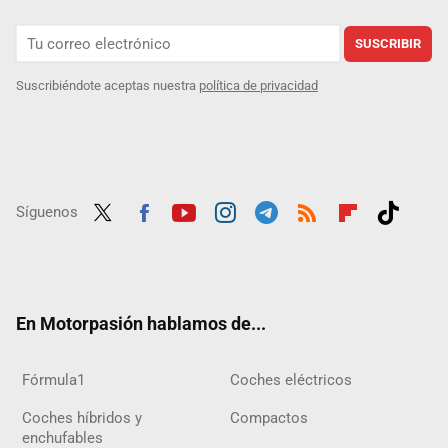
SUSCRIBIR
Suscribiéndote aceptas nuestra
política de privacidad
Síguenos
Twit
Fac
Yout
Inst
Tele
RSS
Flip
Tikt
ter
ebo
ube
agra
gra
boar
ok
ok
m
m
d
En Motorpasión hablamos de...
Fórmula1
Coches eléctricos
Coches híbridos y
Compactos
enchufables