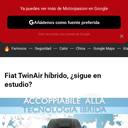
Ya puedes ver más de Motorpasion en Google
PRUEBAS
COCHES ELÉCTRICOS
OBSERVATORIO
F1
Añádenos como fuente preferida
Solo necesitas una cuenta de Google
×
HOY SE HABLA DE
Famosos
Seguridad
Calor
China
Google Maps
Xi
Fiat TwinAir híbrido, ¿sigue en
estudio?