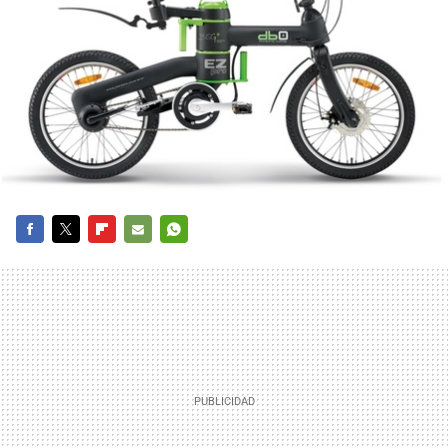
FACEBOOK
TWITTER
FLIPBOARD
E-
WHATSAPP
MAIL