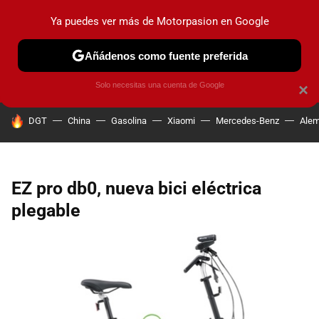
Ya puedes ver más de Motorpasion en Google
PRUEBAS
COCHES ELÉCTRICOS
OBSERVATORIO
F1
Añádenos como fuente preferida
Solo necesitas una cuenta de Google
×
HOY SE HABLA DE
DGT
China
Gasolina
Xiaomi
Mercedes-Benz
Alem
EZ pro db0, nueva bici eléctrica
plegable