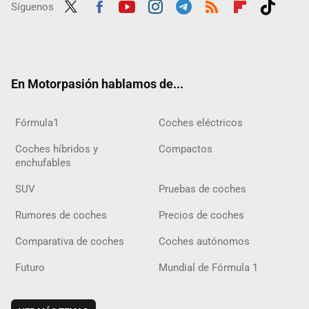
Síguenos
Twit
Fac
Yout
Inst
Tele
RSS
Flip
Tikt
ter
ebo
ube
agra
gra
boar
ok
ok
m
m
d
En Motorpasión hablamos de...
Fórmula1
Coches eléctricos
Coches híbridos y
Compactos
enchufables
SUV
Pruebas de coches
Rumores de coches
Precios de coches
Comparativa de coches
Coches autónomos
Futuro
Mundial de Fórmula 1