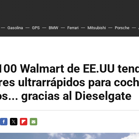
Gasolina
GPS
BMW
Ferrari
Mitsubishi
Porsche
100 Walmart de EE.UU ten
es ultrarrápidos para coc
os... gracias al Dieselgate
FACEBOOK
TWITTER
FLIPBOARD
E-
MAIL