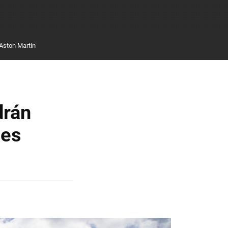
Aston Martin
drán
hes