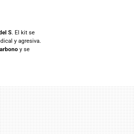
del S
. El kit se
ical y agresiva.
carbono
y se