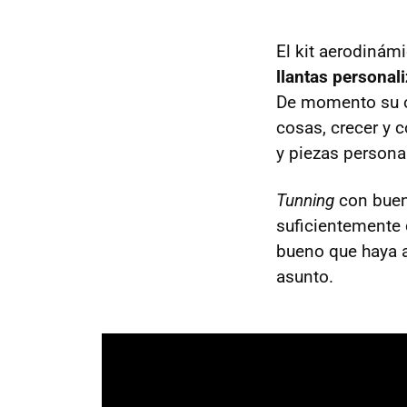
El kit aerodinám
llantas personal
De momento su of
cosas, crecer y 
y piezas personal
Tunning
con buen
suficientemente 
bueno que haya a
asunto.