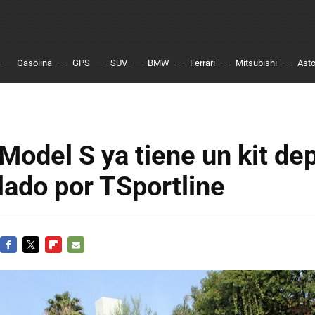
Gasolina
GPS
SUV
BMW
Ferrari
Mitsubishi
Asto
 Model S ya tiene un kit de
lado por TSportline
FACEBOOK
TWITTER
FLIPBOARD
E-
MAIL