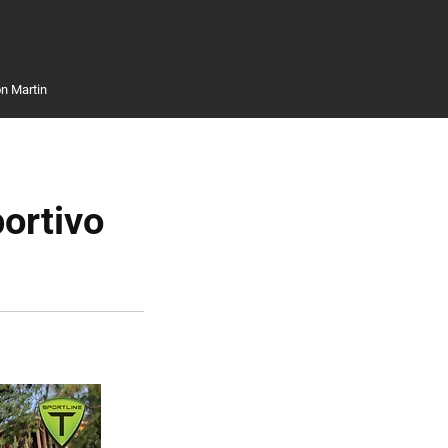
n Martin
portivo