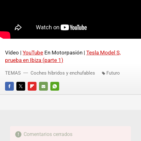
Vídeo |
YouTube
En Motorpasión |
Tesla Model S,
prueba en Ibiza (parte 1)
TEMAS
Coches híbridos y enchufables
Futuro
FACEBOOK
TWITTER
FLIPBOARD
E-
WHATSAPP
MAIL
Comentarios cerrados