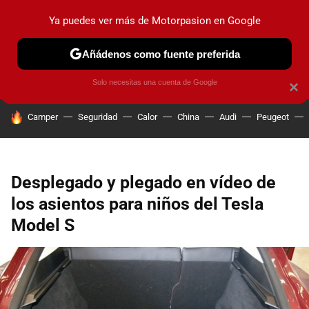
Ya puedes ver más de Motorpasion en Google
PRUEBAS
COCHES ELÉCTRICOS
OBSERVATORIO
F1
Añádenos como fuente preferida
Solo necesitas una cuenta de Google
×
HOY SE HABLA DE
Camper
Seguridad
Calor
China
Audi
Peugeot
Desplegado y plegado en vídeo de
los asientos para niños del Tesla
Model S