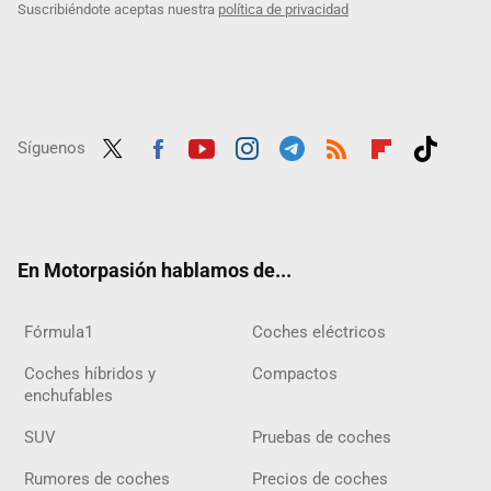
Suscribiéndote aceptas nuestra
política de privacidad
Síguenos
Twit
Fac
Yout
Inst
Tele
RSS
Flip
Tikt
ter
ebo
ube
agra
gra
boar
ok
ok
m
m
d
En Motorpasión hablamos de...
Fórmula1
Coches eléctricos
Coches híbridos y
Compactos
enchufables
SUV
Pruebas de coches
Rumores de coches
Precios de coches