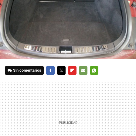
Sin comentarios
FACEBOOK
TWITTER
FLIPBOARD
E-
WHATSAPP
MAIL