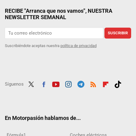
RECIBE "Arranca que nos vamos", NUESTRA
NEWSLETTER SEMANAL
SUSCRIBIR
Suscribiéndote aceptas nuestra
política de privacidad
Síguenos
Twit
Fac
Yout
Inst
Tele
RSS
Flip
Tikt
ter
ebo
ube
agra
gra
boar
ok
ok
m
m
d
En Motorpasión hablamos de...
Fórmula1
Coches eléctricos