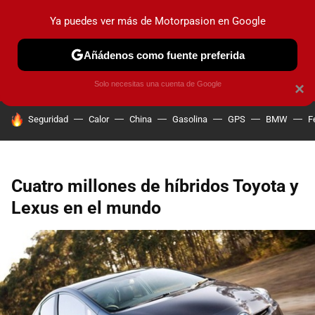
Ya puedes ver más de Motorpasion en Google
PRUEBAS
COCHES ELÉCTRICOS
OBSERVATORIO
F1
Añádenos como fuente preferida
Solo necesitas una cuenta de Google
×
HOY SE HABLA DE
Seguridad
Calor
China
Gasolina
GPS
BMW
F
Cuatro millones de híbridos Toyota y
Lexus en el mundo