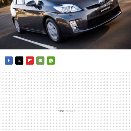
FACEBOOK
TWITTER
FLIPBOARD
E-
WHATSAPP
MAIL