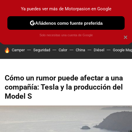
Ya puedes ver más de Motorpasion en Google
PRUEBAS
COCHES ELÉCTRICOS
OBSERVATORIO
F1
Añádenos como fuente preferida
Solo necesitas una cuenta de Google
×
HOY SE HABLA DE
Camper
Seguridad
Calor
China
Diésel
Google Ma
Cómo un rumor puede afectar a una
compañía: Tesla y la producción del
Model S