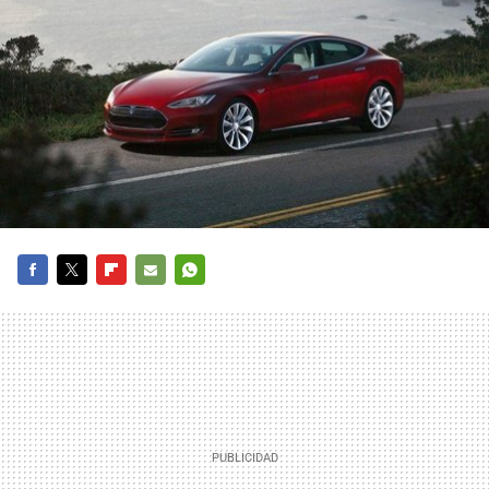
FACEBOOK
TWITTER
FLIPBOARD
E-
WHATSAPP
MAIL