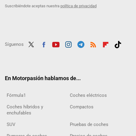
Suscribiéndote aceptas nuestra
política de privacidad
Síguenos
Twit
Fac
Yout
Inst
Tele
RSS
Flip
Tikt
ter
ebo
ube
agra
gra
boar
ok
ok
m
m
d
En Motorpasión hablamos de...
Fórmula1
Coches eléctricos
Coches híbridos y
Compactos
enchufables
SUV
Pruebas de coches