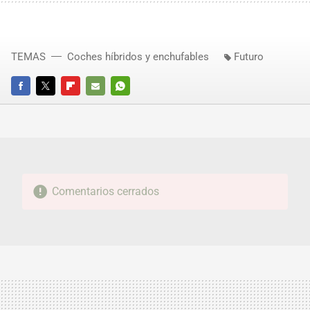
TEMAS
Coches híbridos y enchufables
Futuro
FACEBOOK
TWITTER
FLIPBOARD
E-
WHATSAPP
MAIL
Comentarios cerrados