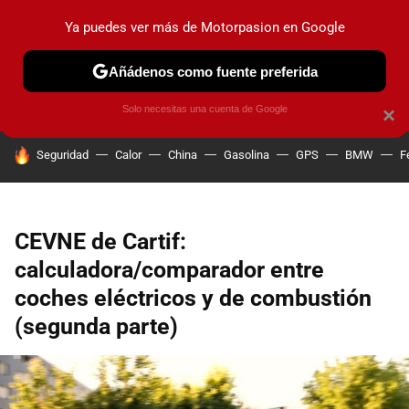
Ya puedes ver más de Motorpasion en Google
PRUEBAS
COCHES ELÉCTRICOS
OBSERVATORIO
F1
Añádenos como fuente preferida
Solo necesitas una cuenta de Google
×
HOY SE HABLA DE
Seguridad
Calor
China
Gasolina
GPS
BMW
F
CEVNE de Cartif:
calculadora/comparador entre
coches eléctricos y de combustión
(segunda parte)