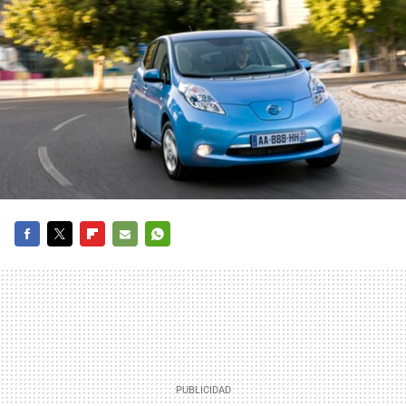
FACEBOOK
TWITTER
FLIPBOARD
E-
WHATSAPP
MAIL