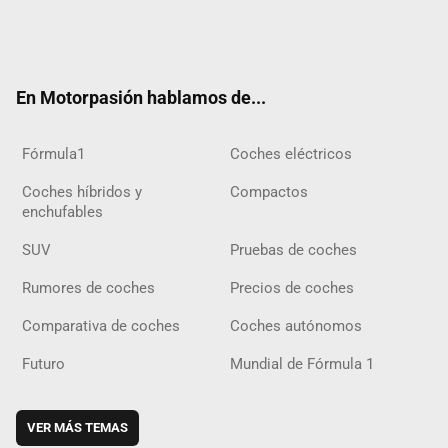
Twit
Fac
Yout
Inst
Tele
RSS
Flip
Tikt
ter
ebo
ube
agra
gra
boar
ok
ok
m
m
d
En Motorpasión hablamos de...
Fórmula1
Coches eléctricos
Coches híbridos y
Compactos
enchufables
SUV
Pruebas de coches
Rumores de coches
Precios de coches
Comparativa de coches
Coches autónomos
Futuro
Mundial de Fórmula 1
VER MÁS TEMAS