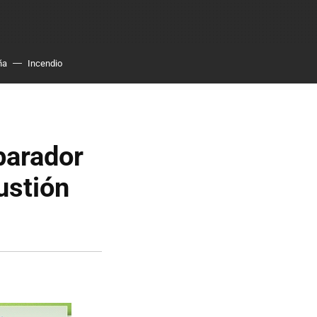
ña
Incendio
parador
ustión