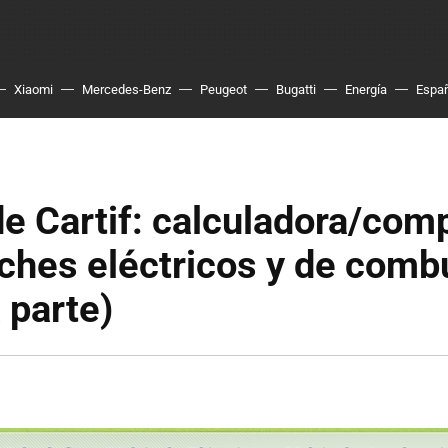
Xiaomi
Mercedes-Benz
Peugeot
Bugatti
Energía
Espa
e Cartif: calculadora/com
ches eléctricos y de comb
 parte)