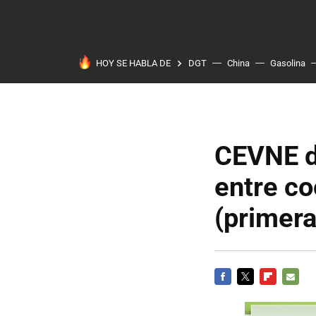
HOY SE HABLA DE
DGT
China
Gasolina
CEVNE d
entre co
(primera
FACEBOOK
TWITTER
FLIPBOARD
E-
MAIL