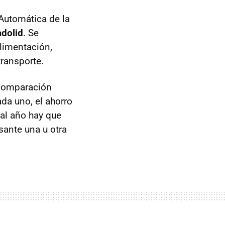
Automática de la
adolid
. Se
alimentación,
transporte.
 comparación
da uno, el ahorro
al año hay que
sante una u otra