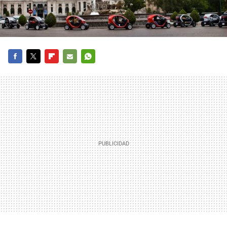
FACEBOOK
TWITTER
FLIPBOARD
E-
WHATSAPP
MAIL