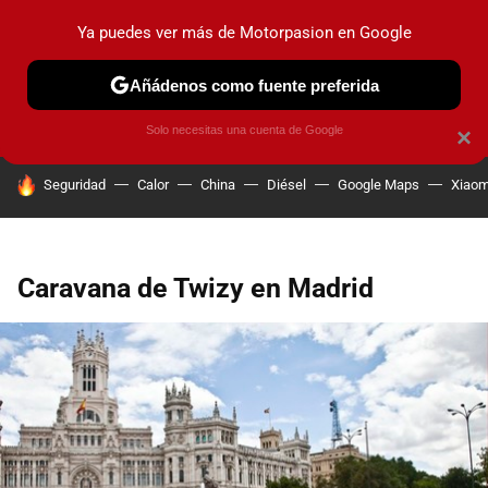
Ya puedes ver más de Motorpasion en Google
PRUEBAS
COCHES ELÉCTRICOS
OBSERVATORIO
F1
Añádenos como fuente preferida
Solo necesitas una cuenta de Google
×
HOY SE HABLA DE
Seguridad
Calor
China
Diésel
Google Maps
Xiaom
Caravana de Twizy en Madrid