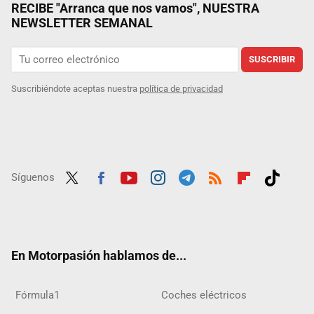
RECIBE "Arranca que nos vamos", NUESTRA
NEWSLETTER SEMANAL
SUSCRIBIR
Suscribiéndote aceptas nuestra
política de privacidad
Síguenos
Twit
Fac
Yout
Inst
Tele
RSS
Flip
Tikt
ter
ebo
ube
agra
gra
boar
ok
ok
m
m
d
En Motorpasión hablamos de...
Fórmula1
Coches eléctricos