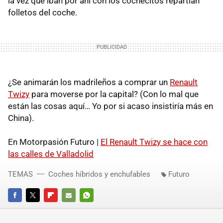
la vez que iban por ahí con los cochecitos repartían
folletos del coche.
¿Se animarán los madrileños a comprar un
Renault
Twizy
para moverse por la capital? (Con lo mal que
están las cosas aquí… Yo por si acaso insistiría más en
China).
En Motorpasión Futuro |
El Renault Twizy se hace con
las calles de Valladolid
TEMAS
Coches híbridos y enchufables
Futuro
FACEBOOK
TWITTER
FLIPBOARD
E-
WHATSAPP
MAIL