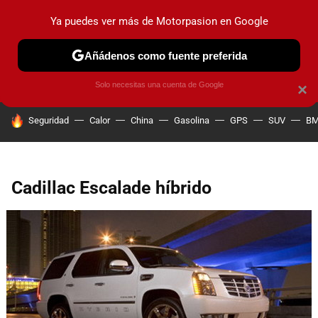
Ya puedes ver más de Motorpasion en Google
PRUEBAS
COCHES ELÉCTRICOS
OBSERVATORIO
F1
Añádenos como fuente preferida
Solo necesitas una cuenta de Google
×
HOY SE HABLA DE
Seguridad
Calor
China
Gasolina
GPS
SUV
B
Cadillac Escalade híbrido