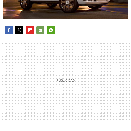
FACEBOOK
TWITTER
FLIPBOARD
E-
WHATSAPP
MAIL