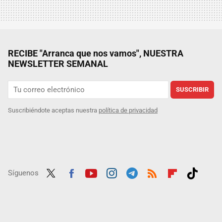
RECIBE "Arranca que nos vamos", NUESTRA
NEWSLETTER SEMANAL
SUSCRIBIR
Suscribiéndote aceptas nuestra
política de privacidad
Síguenos
Twit
Fac
Yout
Inst
Tele
RSS
Flip
Tikt
ter
ebo
ube
agra
gra
boar
ok
ok
m
m
d