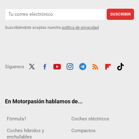
SUSCRIBIR
Suscribiéndote aceptas nuestra
política de privacidad
Síguenos
Twit
Fac
Yout
Inst
Tele
RSS
Flip
Tikt
ter
ebo
ube
agra
gra
boar
ok
ok
m
m
d
En Motorpasión hablamos de...
Fórmula1
Coches eléctricos
Coches híbridos y
Compactos
enchufables