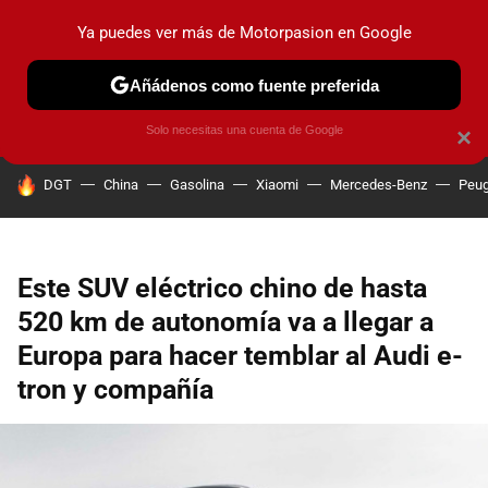
Ya puedes ver más de Motorpasion en Google
PRUEBAS
COCHES ELÉCTRICOS
OBSERVATORIO
F1
Añádenos como fuente preferida
Solo necesitas una cuenta de Google
×
HOY SE HABLA DE
DGT
China
Gasolina
Xiaomi
Mercedes-Benz
Peug
Este SUV eléctrico chino de hasta
520 km de autonomía va a llegar a
Europa para hacer temblar al Audi e-
tron y compañía