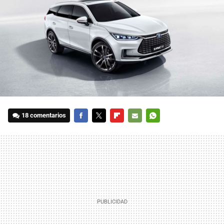
18 comentarios
FACEBOOK
TWITTER
FLIPBOARD
E-
WHATSAPP
MAIL