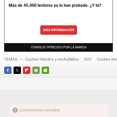
Más de 45.000 lectores ya lo han probado. ¿Y tú?
MÁS INFORMACIÓN
CONSEJO OFRECIDO POR LA MARCA
TEMAS
Coches híbridos y enchufables
SUV
Coches elé
FACEBOOK
TWITTER
FLIPBOARD
E-
WHATSAPP
MAIL
Comentarios cerrados