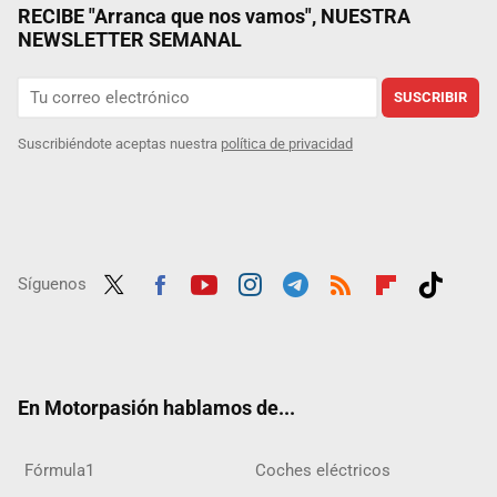
RECIBE "Arranca que nos vamos", NUESTRA
NEWSLETTER SEMANAL
SUSCRIBIR
Suscribiéndote aceptas nuestra
política de privacidad
Síguenos
Twit
Fac
Yout
Inst
Tele
RSS
Flip
Tikt
ter
ebo
ube
agra
gra
boar
ok
ok
m
m
d
En Motorpasión hablamos de...
Fórmula1
Coches eléctricos