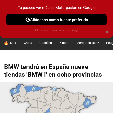
Ya puedes ver más de Motorpasion en Google
PRUEBAS
COCHES ELÉCTRICOS
OBSERVATORIO
F1
Añádenos como fuente preferida
Solo necesitas una cuenta de Google
×
HOY SE HABLA DE
DGT
China
Gasolina
Xiaomi
Mercedes-Benz
Peug
BMW tendrá en España nueve
tiendas 'BMW i' en ocho provincias