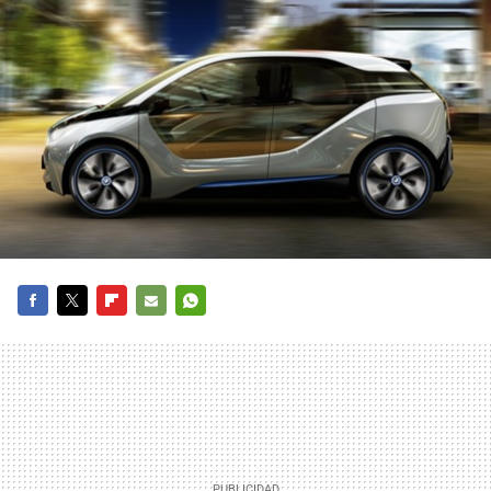
FACEBOOK
TWITTER
FLIPBOARD
E-
WHATSAPP
MAIL