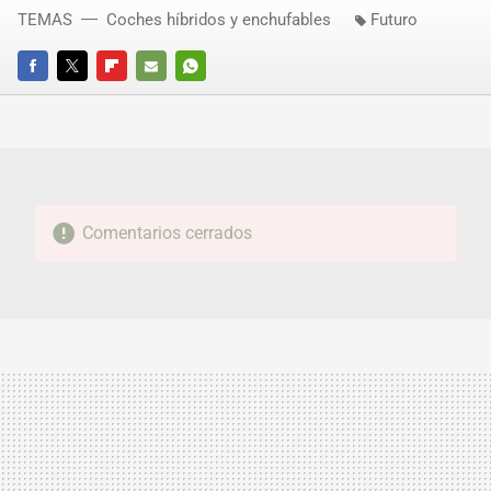
TEMAS
Coches híbridos y enchufables
Futuro
FACEBOOK
TWITTER
FLIPBOARD
E-
WHATSAPP
MAIL
Comentarios cerrados