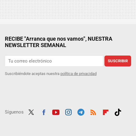
RECIBE "Arranca que nos vamos", NUESTRA
NEWSLETTER SEMANAL
SUSCRIBIR
Suscribiéndote aceptas nuestra
política de privacidad
Síguenos
Twit
Fac
Yout
Inst
Tele
RSS
Flip
Tikt
ter
ebo
ube
agra
gra
boar
ok