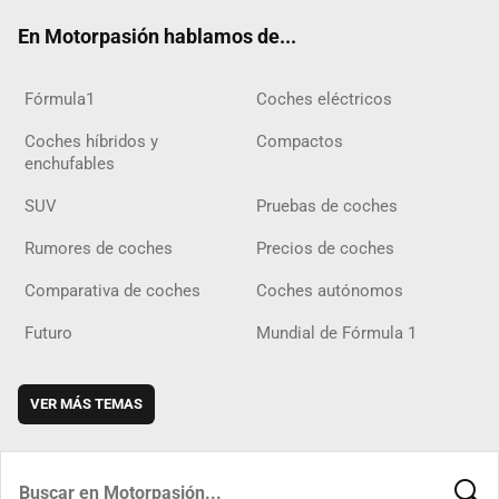
ok
m
m
d
En Motorpasión hablamos de...
Fórmula1
Coches eléctricos
Coches híbridos y
Compactos
enchufables
SUV
Pruebas de coches
Rumores de coches
Precios de coches
Comparativa de coches
Coches autónomos
Futuro
Mundial de Fórmula 1
VER MÁS TEMAS