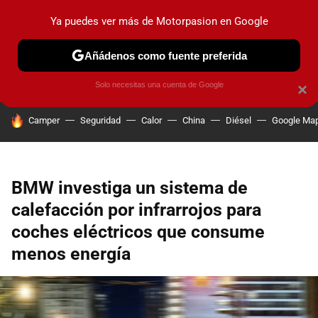
Ya puedes ver más de Motorpasion en Google
PRUEBAS
COCHES ELÉCTRICOS
OBSERVATORIO
F1
Añádenos como fuente preferida
Solo necesitas una cuenta de Google
×
HOY SE HABLA DE
Camper
Seguridad
Calor
China
Diésel
Google Ma
BMW investiga un sistema de
calefacción por infrarrojos para
coches eléctricos que consume
menos energía