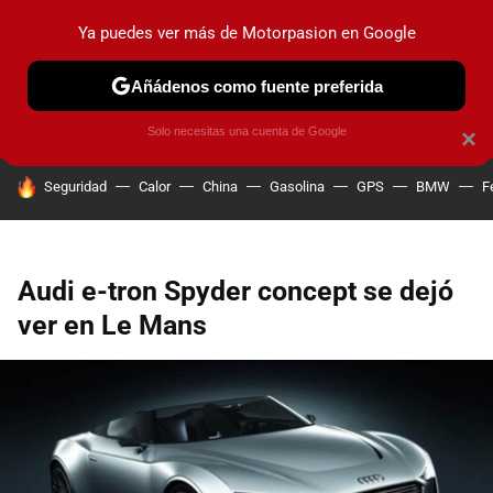
Ya puedes ver más de Motorpasion en Google
PRUEBAS
COCHES ELÉCTRICOS
OBSERVATORIO
F1
Añádenos como fuente preferida
Solo necesitas una cuenta de Google
×
HOY SE HABLA DE
Seguridad
Calor
China
Gasolina
GPS
BMW
F
Audi e-tron Spyder concept se dejó
ver en Le Mans