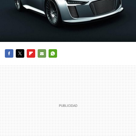
FACEBOOK
TWITTER
FLIPBOARD
E-
WHATSAPP
MAIL