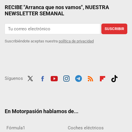
RECIBE "Arranca que nos vamos", NUESTRA
NEWSLETTER SEMANAL
SUSCRIBIR
Suscribiéndote aceptas nuestra
política de privacidad
Síguenos
Twit
Fac
Yout
Inst
Tele
RSS
Flip
Tikt
ter
ebo
ube
agra
gra
boar
ok
ok
m
m
d
En Motorpasión hablamos de...
Fórmula1
Coches eléctricos